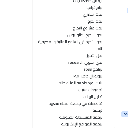
اودس جامعة جدة
ببليوغرافيا
بحث انجليزي
بحث تخرج
بحث مشروع التخرج
بحوث تخرج بكالوريوس
بحوث تخرج في العلوم المالية والمصرفية
pdf
بدل التميز
بدي اسوي research
برنامج spss
بروبوزال جاهز PDF
بلاك بورد جامعة الملك خالد
تجميعات ستيب
تحليل البيانات
تخصصات في جامعة الملك سعود
ترجمة
دة
ترجمة المستندات الحكومية
ترجمة المواقع الإلكترونية