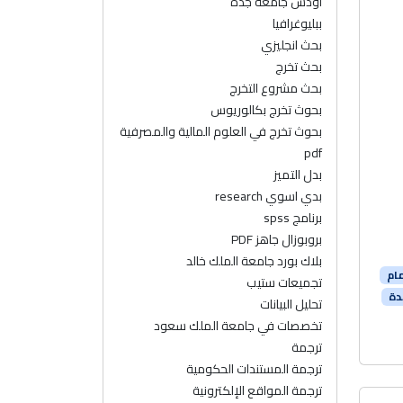
اودس جامعة جدة
ببليوغرافيا
بحث انجليزي
بحث تخرج
بحث مشروع التخرج
بحوث تخرج بكالوريوس
بحوث تخرج في العلوم المالية والمصرفية
pdf
بدل التميز
بدي اسوي research
برنامج spss
بروبوزال جاهز PDF
بلاك بورد جامعة الملك خالد
ام
تجميعات ستيب
دة
تحليل البيانات
تخصصات في جامعة الملك سعود
ترجمة
ترجمة المستندات الحكومية
ترجمة المواقع الإلكترونية