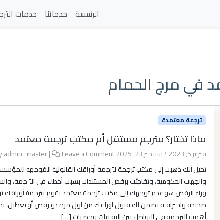
الرئيسية
خدماتنا
خدمات الترج
 في مرج الحمام
ترجمة معتمدة
ماذا تختار؟ مترجم مستقل أم مكتب ترجمة معتمد
فبراير 5, 2023
/
سبتمبر 23, 2025
by
Leave a Comment
|
admin_master
تخيل أنك ذهبت إلى مكتب ترجمة لترجمة أوراقك القانونية المُوجهه للمؤسس
والجهات الحكومية، وتفاجئت برفض المستندات بسبب أخطاء فى الترجمة، وال
وراء الرفض هو عدم توجهك إلى مكتب ترجمة معتمد يقوم بترجمة أوراقك ت
صحيحة واحترافية تضمن لك قبول اوراقك من اول مرة دو رفض أو تعطيل، تظ
أهمية الترجمة في التواصل بين الثقافات وحضارات […]