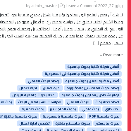
يوليو 27, 2022
by
Leave a Comment
|
admin_master
لا شك أن بعض العلوم التي نتعلمها تؤثر فينا بشكل عميق فنغيرنا نحو الأفضل
وهذا الكلام الطيب ينطبق على دراسة تخصص إدارة أعمال. فهو من التخصصا
التي تتيح لك التحليق في سماء تحصيل أفضل الوظائف. بل وتجعلك تقوم بالاط
على عدة مجالات تفيدك فيما بعد في حياتك العملية. هذا هو السبب الذي لأج
يسعى معظم […]
Read more »
أفضل شركة كتابة بحوث جامعية
أفضل شركة كتابة بحوث جامعية في السعودية
أفضل مكتبة لعمل بحوث جامعية
إعداد البحث العلمي
إعداد بحوث الماجستير والدكتوراه
اداره اعمال
ادراة اعمال
ارقام اشخاص يعملون بحوث جامعية
اعداد بحوث جامعية الرياض
اعداد خطة بحث
البحث العلمي
الدراسات السابقة في البحث
بحث الت
بحث طبي
بحث علمي
بحوث الماجستير
بحوث جامعية
بحوث جامعية PDF
بحوث جامعية بالسعودية
بحوث جامعية جاهزة pdf
بحوث ماجستير
بحوث ماجستير جاهزة
تخصص ادارة اعمال
تخصص اداره اعمال
ترجمة البحوث العلمية
ترجمة بحوث