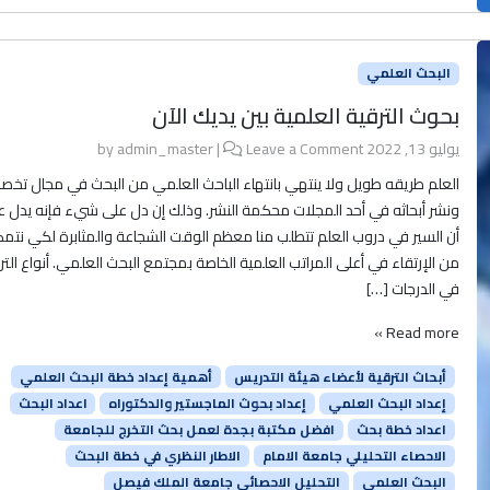
البحث العلمي
بحوث الترقية العلمية بين يديك الآن
يوليو 13, 2022
by
Leave a Comment
|
admin_master
العلم طريقه طويل ولا ينتهي بانتهاء الباحث العلمي من البحث في مجال تخ
ونشر أبحاثه في أحد المجلات محكمة النشر. وذلك إن دل على شيء فإنه يدل ع
أن السير في دروب العلم تتطلب منا معظم الوقت الشجاعة والمثابرة لكي نتم
من الإرتقاء في أعلى المراتب العلمية الخاصة بمجتمع البحث العلمي. أنواع الت
في الدرجات […]
Read more »
أبحاث الترقية لأعضاء هيئة التدريس
أهمية إعداد خطة البحث العلمي
إعداد البحث العلمي
إعداد بحوث الماجستير والدكتوراه
اعداد البحث
اعداد خطة بحث
افضل مكتبة بجدة لعمل بحث التخرج للجامعة
الاحصاء التحليلي جامعة الامام
الاطار النظري في خطة البحث
البحث العلمي
التحليل الاحصائي جامعة الملك فيصل