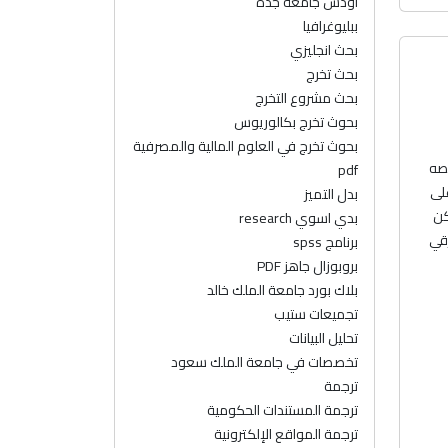
اودس جامعة جدة
ببليوغرافيا
بحث انجليزي
بحث تخرج
بحث مشروع التخرج
بحوث تخرج بكالوريوس
بحوث تخرج في العلوم المالية والمصرفية
صصه
pdf
لى
بدل التميز
كن
بدي اسوي research
رقي
برنامج spss
بروبوزال جاهز PDF
بلاك بورد جامعة الملك خالد
تجميعات ستيب
تحليل البيانات
تخصصات في جامعة الملك سعود
ترجمة
ترجمة المستندات الحكومية
ترجمة المواقع الإلكترونية