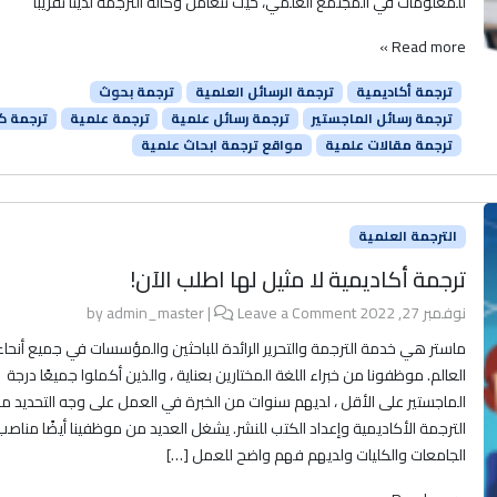
للمعلومات في المجتمع العلمي، حيث تتعامل وكالة الترجمة لدينا تقريبًا
Read more »
ترجمة أكاديمية
ترجمة الرسائل العلمية
ترجمة بحوث
ترجمة رسائل الماجستير
ترجمة رسائل علمية
ترجمة علمية
ترجمة ك
ترجمة مقالات علمية
مواقع ترجمة ابحاث علمية
الترجمة العلمية
ترجمة أكاديمية لا مثيل لها اطلب الآن!
نوفمبر 27, 2022
by
Leave a Comment
|
admin_master
ماستر هي خدمة الترجمة والتحرير الرائدة للباحثين والمؤسسات في جميع أنحاء
العالم. موظفونا من خبراء اللغة المختارين بعناية ، والذين أكملوا جميعًا درجة
الماجستير على الأقل ، لديهم سنوات من الخبرة في العمل على وجه التحديد م
الترجمة الأكاديمية وإعداد الكتب للنشر. يشغل العديد من موظفينا أيضًا مناص
الجامعات والكليات ولديهم فهم واضح للعمل […]