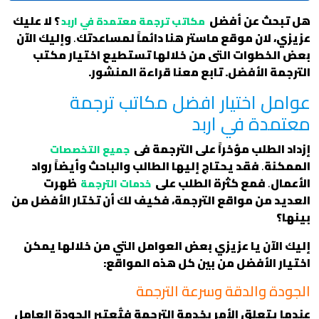
هل تبحث عن أفضل
؟ لا عليك
مكاتب ترجمة معتمدة في اربد
عزيزي، لان موقع ماستر هنا دائماً لمساعدتك
.
وإليك الآن
بعض الخطوات التى من خلالها تستطيع اختيار مكتب
الترجمة الأفضل. تابع معنا قراءة المنشور.
عوامل اختيار افضل مكاتب ترجمة
معتمدة في اربد
إزداد الطلب مؤخراً على الترجمة فى
جميع التخصصات
الممكنة
.
فقد يحتاج إليها الطالب والباحث وأيضاً رواد
الأعمال
.
فمع كثرة الطلب على
ظهرت
خدمات الترجمة
العديد من مواقع الترجمة، فكيف لك أن تختار الأفضل من
بينها؟
إليك الآن يا عزيزي بعض العوامل التي من خلالها يمكن
اختيار الأفضل من بين كل هذه المواقع:
الجودة والدقة وسرعة الترجمة
عندما يتعلق الأمر بخدمة الترجمة فتُعتبر الجودة العامل