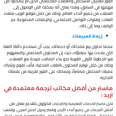
الفور لملايين الأشخاص والعملاء المحتملين الذين لم يتمكنوا من
فهمها في السابق، وهذا يعني أنه يمكنك الآن الوصول إلى
العملاء من جميع أنحاء العالم، وذلك من خلال موقع الويب متعدد
اللغات، وقنوات التواصل الاجتماعي، والإعلانات المدفوعة عبر
الإنترنت وما إلى ذلك.
زيادة المبيعات:
عندما تحاول بيع منتجاتك أو خدماتك، يجب أن تستخدم دائمًا اللغة
التي يتحدث بها عملاؤك، حيث إن المحتوى المخصص والمفهوم
هو الخطوة الأولى القوية نحو بناء اتصالات مربحة مع العملاء،
وذلك من خلال توفير المحتوى باللغات المحلية، فأنت تقوم بإشراك
عميلك المحتمل مباشرةً، ويمكنك على الفور تقريبه من علامتك
التجارية.
ماستر من أفضل مكاتب ترجمة معتمدة في
اربد :
نحن
فخورون بتقديم بعض من
ماستر للخدمات التعليمية والترجمات
ومصر
وننسب
أفضل الترجمات في جميع أنحاء الأردن
ودول الخليج العربي،
نجاحنا إلى قوتنا المشتركة من الأشخاص والتكنولوجيا، فنحن لدينا