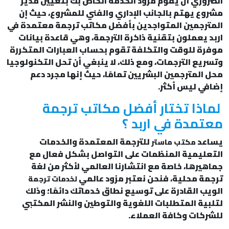
الضروري أن يقوم مزود الخدمة الخاص بك بتعيين مدير
مشروع يهتم بالجانب الإداري والفني للمشروع، حيث إن
المترجمين المتواجدين بأفضل مكاتب ترجمة معتمدة في
اربد يعملون بتقنية ذاكرة الترجمة، وهي قاعدة بيانات
موفرة للوقت والتكلفة تقوم بحساب العبارات المتكررة
وتسريع الترجمات، ومع ذلك، لا ينبغي أن تحل التكنولوجيا
محل المترجمين البشريين تمامًا، حيث إنها مجرد دعم
إضافي ليس أكثر.
لماذا تختار أفضل مكاتب ترجمة
معتمدة في اربد ؟
يساعد
للترجمة المعتمدة والخدمات
مكتب ماستر
التعليمية المنظمات على التواصل بشكل فعال مع
جماهيرها، خاصة مع انتشارنا العالمي لأكثر من لغة
ترجمة محلية، فنحن نعتبر مزود عالمي
لخدمات ترجمة
الويب القادرة على توسيع نطاق خدماتك دائمًا؛ وذلك
لتلبية المتطلبات اللغوية والتوطين والنشر المكتبي
للشركات وكافة العملاء.