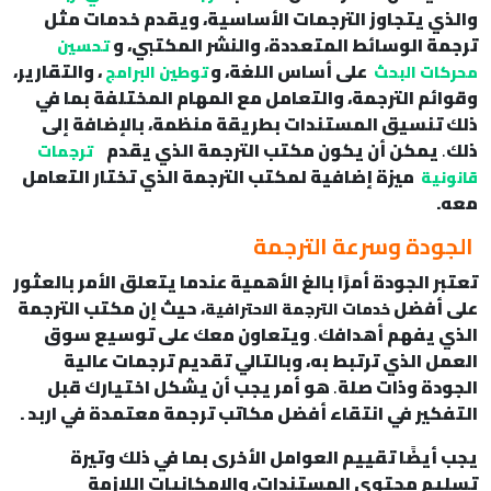
والذي يتجاوز الترجمات الأساسية، ويقدم خدمات مثل
ترجمة الوسائط المتعددة، والنشر المكتبي، و
تحسين
على أساس اللغة، و
، والتقارير،
محركات البحث
توطين البرامج
وقوائم الترجمة، والتعامل مع المهام المختلفة بما في
ذلك تنسيق المستندات بطريقة منظمة، بالإضافة إلى
ذلك
.
يمكن أن يكون مكتب الترجمة الذي يقدم
ترجمات
ميزة إضافية لمكتب الترجمة الذي تختار التعامل
قانونية
معه.
الجودة وسرعة الترجمة
تعتبر الجودة أمرًا بالغ الأهمية عندما يتعلق الأمر بالعثور
على أفضل
، حيث إن مكتب الترجمة
خدمات الترجمة الاحترافية
الذي يفهم أهدافك
.
ويتعاون معك على توسيع سوق
العمل الذي ترتبط به، وبالتالي تقديم ترجمات عالية
الجودة وذات صلة
.
هو أمر يجب أن يشكل اختيارك قبل
التفكير في انتقاء أفضل مكاتب ترجمة معتمدة في اربد .
يجب أيضًا تقييم العوامل الأخرى بما في ذلك وتيرة
تسليم محتوى المستندات، والإمكانيات اللازمة