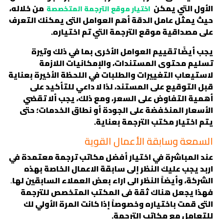
الأول التي يمكن
من خلاله،
اختيار موقع الترجمة المتخصصة
حيث يمثل عامل الدقة أهم العوامل التى يمكنك التعرف
على مصداقية موقع الترجمة التي تم اختياره.
يجب أيضًا تقييم العوامل الأخرى بما في ذلك وتيرة
تسليم محتوى المستندات، والإمكانيات اللازمة
لاستيعاب التغييرات والطلبات في اللحظة الأخيرة بعناية
قبل التوقيع على المستند، لذا لا داعي للتأكيد على
أهمية التفاوض على السعر، ومع ذلك، يجب ألا تقضي
الأسعار المنخفضة على الجودة أو نطاق الخدمات؛ حتى
يتم اختيار مكتب الترجمة بعناية.
السمعة وسابقة الأعمال القوية
عند المباشرة في اختيار أفضل مكاتب ترجمة معتمدة في
اربد يجب عليك النظر إلى سابقة الاعمال الخاصة بهذه
الشركة، وأيضاً النظر الى اراء بعض العملاء السابقين لها
.
فهذا يجعل هناك ثقة فى المكتب المتخصص للترجمة
التى قمت باختياره وخصوصاً إذا كانت المرة الأولي لك
للتعامل مع مكاتب الترجمة.