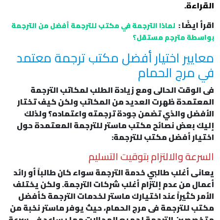
القراءة.
اقرأ ايضًا :
لماذا الترجمة في مكتب للترجمة أفضل من الترجمة
بواسطة مترجم مستقل؟
معايير اختيار أفضل مكتب ترجمة معتمد
في مرج الحمام
فى الوقت الحالى ومع زيادة الطلب لمكاتب الترجمة
المعتمدة ظهرت العديد من المكاتب ولكن كيف تختار
الأفضل والذي تضمن جودة ترجمته واعتماده؟ ولذلك
إليك بعض نصائح مكتب ماستر للترجمة المعتمدة حول
اختيار أفضل مكتب للترجمة:
السرعة والالتزام بتوقيت التسليم
يعانى أغلب طالبي خدمة الترجمة سواء كان طالباً أو رائد
أعمال من عدم إلتزام أغلب شركات الترجمة. ولكن يختلف
الأمر كثيراً عند اختيارك ماستر لخدمات الترجمة كأفضل
مكتب للترجمة فى مرج الحمام، حيث يوفر ماستر نخبة من
متخصصين الترجمة لجميع المجالات مما يساعد فى سرعة