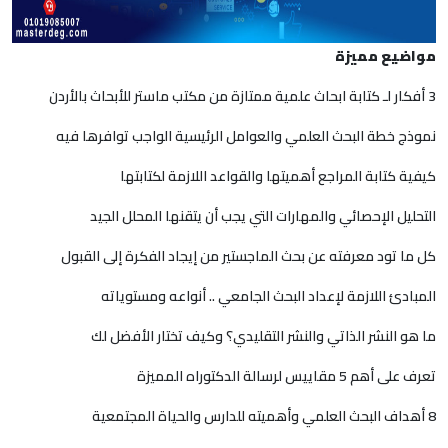
مواضيع مميزة
3 أفكار لـ كتابة ابحاث علمية ممتازة من مكتب ماستر للأبحاث بالأردن
نموذج خطة البحث العلمي والعوامل الرئيسية الواجب توافرها فيه
كيفية كتابة المراجع أهميتها والقواعد اللازمة لكتابتها
التحليل الإحصائي والمهارات التي يجب أن يتقنها المحلل الجيد
كل ما تود معرفته عن بحث الماجستير من إيجاد الفكرة إلى القبول
المبادئ اللازمة لإعداد البحث الجامعي .. أنواعه ومستوياته
ما هو النشر الذاتي والنشر التقليدي؟ وكيف تختار الأفضل لك
تعرف على أهم 5 مقاييس لرسالة الدكتوراه المميزة
8 أهداف البحث العلمي وأهميته للدارس والحياة المجتمعية