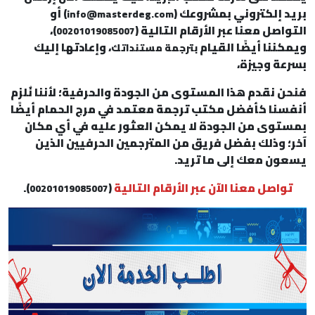
بريد إلكتروني بمشروعك (
) أو
info@masterdeg.com
التواصل معنا عبر الأرقام التالية (
)،
00201019085007
ويمكننا أيضًا القيام
، وإعادتها إليك
بترجمة مستنداتك
بسرعة وجيزة،
فنحن نقدم هذا المستوى من الجودة والحرفية؛ لأننا نُلزم
أنفسنا كأفضل مكتب ترجمة معتمد في مرج الحمام أيضًا
بمستوى من الجودة لا يمكن العثور عليه في أي مكان
آخر؛ وذلك بفضل فريق من المترجمين الحرفيين الذين
يسعون معك إلى ما تريد.
تواصل معنا الآن عبر الأرقام التالية
(
).
00201019085007