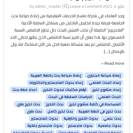
مايو 4, 2022
by
Leave a Comment
|
admin_master
وجد العلماء في شركة ماستر للخدمات التعليمية من إعادة صياغة بحث
الجامعة فرصة جيدة لتخليص الباحثين من مشاكل السرقة الأدبية
“البلاجريزم” الكفيلة أن تكتب الفشل للبحث حال تجاوز الاقتباس النسبة
المسموح بها. هذا يعني أن تقرير نسبة الاقتباس الذي يظهر تخطي الحد
الأقصى للاقتباس لم يعد مشكلة صعبة الحل من الآن فصاعدًا، فلا يزال
بالإمكان […]
Read more »
إعادة صياغة انجليزي
إعادة صياغة بحث باللغة العربية
إعداد البحث العلمي
إعداد بحوث الماجستير والدكتوراه
إعداد مشروع تخرج
ارقام مكتبات لبحوث التخرج
اعداد خطة بحث
البحث العلمي
الدراسات السابقة في البحث
المساعدة في كتابة مشروع تخرج
بحث التخرج
بحث تخرج طبي
بحث تخرج في اللغة العربية
بحث تخرج كامل
بحث طبي
بحث علمي
بحوث التخرج والترقية
بحوث الماجستير
بحوث جامعية
بحوث ماجستير
بحوث ماجستير جاهزة
ترجمة البحوث العلمية
ترجمة بحوث
تنسيق بحوث الماجستير