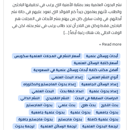
نشر البحوث العلمية يعد بمثابة الأمنية التي يرغب في تحقيقها الباحثين
والطلاب، لأنهم يعلمون جيداً كم الفوائد التي تعود عليهم في حالة نشر
أبحاثهم. في وقت سابق كان من يهتم بنشر الأبحاث في المجلات هم
الباحثين فقط وكان من النادر أن تجد طالب يرغب في نشر بحثه، لكن في
الوقت الحالي بات هناك رغبة أيضاً […]
Read more »
أبحاث ورسائل علمية
أسعار النشر في المجلات العلمية سكوبس
أسعار كتابة الرسائل العلمية
أفضل مكتب كتابة أبحاث ورسائل علمية في السعودية
أنواع النشر العلمي
إعداد البحث العلمي
إعداد الرسائل الجامعية
إعداد بحوث الماجستير والدكتوراه
إعداد بحوث علمية
اعداد خطة بحث
البحث العلمي
الدراسات السابقة في البحث
النشر التقليدي
النشر الذاتي
بحث التخرج
بحث طبي
بحث علمي
بحوث الماجستير
بحوث جامعية
بحوث علمية
بحوث علمية جامعية
بحوث علمية كاملة
بحوث ماجستير
بحوث ماجستير جاهزة
ترجمة البحوث العلمية
ترجمة الرسائل العلمية
ترجمة بحوث