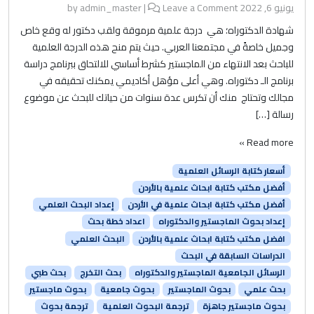
يونيو 6, 2022
by
Leave a Comment
|
admin_master
شهادة الدكتوراه؛ هي درجة علمية مرموقة ولقب دكتور له وقع خاص
وجميل خاصةً في مجتمعنا العربي. حيث يتم منح هذه الدرجة العلمية
للباحث بعد الانتهاء من الماجستير كشرط أساسي للالتحاق ببرنامج دراسة
برنامج الـ دكتوراه. وهي أعلى مؤهل أكاديمي يمكنك تحقيقه في
مجالك وتحتاج منك أن تكرس عدة سنوات من حياتك للبحث عن موضوع
رسالة […]
Read more »
أسعار كتابة الرسائل العلمية
أفضل مكتب كتابة ابحاث علمية بالأردن
أفضل مكتب كتابة ابحاث علمية في الأردن
إعداد البحث العلمي
إعداد بحوث الماجستير والدكتوراه
اعداد خطة بحث
افضل مكتب كتابة ابحاث علمية بالأردن
البحث العلمي
الدراسات السابقة في البحث
الرسائل الجامعية الماجستير والدكتوراه
بحث التخرج
بحث طبي
بحث علمي
بحوث الماجستير
بحوث جامعية
بحوث ماجستير
بحوث ماجستير جاهزة
ترجمة البحوث العلمية
ترجمة بحوث