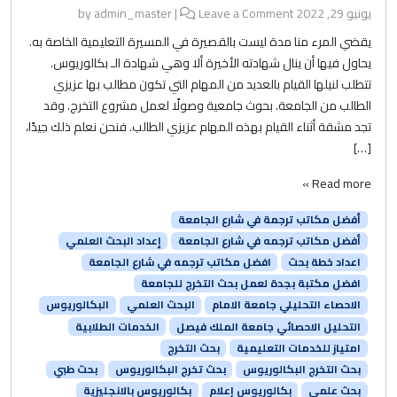
يونيو 29, 2022
by
Leave a Comment
|
admin_master
يقضي المرء منا مدة ليست بالقصيرة في المسيرة التعليمية الخاصة به.
يحاول فيها أن ينال شهادته الأخيرة ألا وهي شهادة الـ بكالوريوس.
تتطلب لنيلها القيام بالعديد من المهام التي تكون مطالب بها عزيزي
الطالب من الجامعة. بحوث جامعية وصولًا لعمل مشروع التخرج. وقد
تجد مشقة أثناء القيام بهذه المهام عزيزي الطالب. فنحن نعلم ذلك جيدًا،
[…]
Read more »
أفضل مكاتب ترجمة في شارع الجامعة
أفضل مكاتب ترجمه في شارع الجامعة
إعداد البحث العلمي
اعداد خطة بحث
افضل مكاتب ترجمه في شارع الجامعة
افضل مكتبة بجدة لعمل بحث التخرج للجامعة
الاحصاء التحليلي جامعة الامام
البحث العلمي
البكالوريوس
التحليل الاحصائي جامعة الملك فيصل
الخدمات الطلابية
امتياز للخدمات التعليمية
بحث التخرج
بحث التخرج البكالوريوس
بحث تخرج البكالوريوس
بحث طبي
بحث علمي
بكالوريوس إعلام
بكالوريوس بالانجليزية