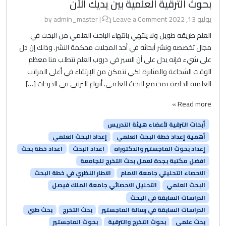
بحوث الترقية العلمية بين يديك الآن
يوليو 13, 2022
by
Leave a Comment
|
admin_master
العلم طريقه طويل ولا ينتهي بانتهاء الباحث العلمي من البحث في
مجال تخصصه ونشر أبحاثه في أحد المجلات محكمة النشر. وذلك إن دل
على شيء فإنه يدل على أن السير في دروب العلم تتطلب منا معظم
الوقت الشجاعة والمثابرة لكي نتمكن من الإرتقاء في أعلى المراتب
العلمية الخاصة بمجتمع البحث العلمي. أنواع الترقي في الدرجات […]
Read more »
أبحاث الترقية لأعضاء هيئة التدريس
أهمية إعداد خطة البحث العلمي
إعداد البحث العلمي
إعداد بحوث الماجستير والدكتوراه
اعداد البحث
اعداد خطة بحث
افضل مكتبة بجدة لعمل بحث التخرج للجامعة
الاحصاء التحليلي جامعة الامام
الاطار النظري في خطة البحث
البحث العلمي
التحليل الاحصائي جامعة الملك فيصل
الدراسات السابقة في البحث
الدراسات السابقة في رسالة الماجستير
بحث التخرج
بحث طبي
بحث علمي
بحوث التخرج والترقية
بحوث الماجستير