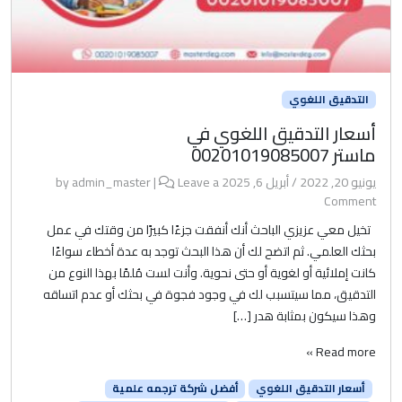
التدقيق اللغوي
أسعار التدقيق اللغوي في
ماستر 00201019085007
يونيو 20, 2022
/
أبريل 6, 2025
by
Leave a
|
admin_master
Comment
تخيل معي عزيزي الباحث أنك أنفقت جزءًا كبيرًا من وقتك في عمل
بحثك العلمي. ثم اتضح لك أن هذا البحث توجد به عدة أخطاء سواءًا
كانت إملائية أو لغوية أو حتى نحوية. وأنت لست مُلمًا بهذا النوع من
التدقيق، مما سيتسبب لك في وجود فجوة في بحثك أو عدم اتساقه
وهذا سيكون بمثابة هدر […]
Read more »
أسعار التدقيق اللغوي
أفضل شركة ترجمه علمية