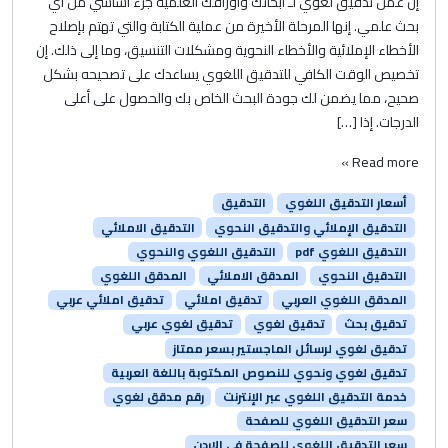
إن عمل تدقيق لغوي لـ أبحاثك وأوراقك العلمية جزء أساسي من أي
بحث علمي. إنها المرحلة الأخيرة من عملية الكتابة والتي تهتم بإصلاح
الأخطاء الإملائية والأخطاء النحوية ومشكلات التنسيق، وما إلى ذلك. إن
تخصيص الوقت الكافي للتدقيق اللغوي يساعدك على تصحيحه بشكل
صحيح، مما يضمن لك جودة البحث الخاص بك والحصول على أعلى
الدرجات. إذا […]
Read more »
أسعار التدقيق اللغوي
التدقيق
التدقيق الإملائي والتدقيق النحوي
التدقيق الاملائي
التدقيق اللغوي pdf
التدقيق اللغوي والنحوي
التدقيق النحوي
المدقق الاملائي
المدقق اللغوي
المدقق اللغوي العربي
تدقيق املائي
تدقيق املائي عربي
تدقيق بحث
تدقيق لغوي
تدقيق لغوي عربي
تدقيق لغوي لرسائل الماجستير بسعر ممتاز
تدقيق لغوي ونحوي للنصوص المكتوبة باللغة العربية
خدمة التدقيق اللغوي عبر الإنترنت
رقم مدقق لغوي
سعر التدقيق اللغوي للصفحة
سعر التدقيق اللغوي للصفحة في الاردن