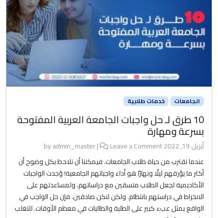
الجامعات
خدمات طلابية
10 طرق لـ حل واجبات الجامعة العربية المفتوحة
بسرعة ومهارة
أبريل 19, 2022
by
Leave a Comment
|
admin_master
عندما نقترب من حياة طلاب الجامعات. فيمكننا أن نلاحظ بكل وضوح أن
أكثر ما يؤرقهم ليلًا ونهارًا هو أداء واجباتهم الجامعية! وُجدت الواجبات
الأكاديمية لجعل الطلاب متسقين مع دراساتهم، ولمساعدتهم على
الانخراط في دراستهم بانتظام. ولكن لنكن صادقين. فإن حل الواجب في
الواقع يمثل عبء كبير على الطلبة والطالبات في معظم الأوقات. للتغلب