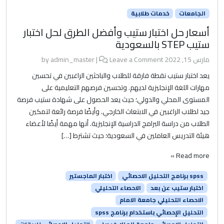
الجامعات
خدمات طلابية
أسعار حل اختبار ستيب وأفضل الطرق لحل اختبار
ستيب STEP بالسعودية
مارس 15, 2022
by
Leave a Comment
|
admin_master
يعد اختبار ستيب نقطة فارقة للطلاب والباحثين الراغبين في تحسين
مهارات اللغة الإنجليزية لديهم. وتحسين فرصهم التعليمية على
المستوى المحلي والدولي؛ حيث يعد الحصول على شهادة ستيب فرصة
جيد لطلاب الراغبين في الابتعاث الخارجي. وأيضًا فرصة رائعة لتمكين
الطلاب من دراسة البرامج الدراسية الإنجليزية. أنها مهمة أيضًا لأعضاء
هيئة التدريس العاملين في السعودية؛ حيث تشترط […]
Read more »
spss برنامج التحليل الاحصائي
اختبار الماجستير
اختبار ستيب عن بعد
الاحصاء التحليلي
الاحصاء التحليلي جامعة الامام
التحليل الإحصائي باستخدام برنامج spss