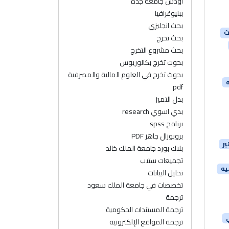
اودس جامعة جدة
ببليوغرافيا
بحث انجليزي
ث
بحث تخرج
بحث مشروع التخرج
بحوث تخرج بكالوريوس
بحوث تخرج في العلوم المالية والمصرفية
ه
pdf
بدل التميز
بدي اسوي research
برنامج spss
بروبوزال جاهز PDF
ر
بلاك بورد جامعة الملك خالد
تجميعات ستيب
يه
تحليل البيانات
تخصصات في جامعة الملك سعود
ترجمة
ترجمة المستندات الحكومية
ترجمة المواقع الإلكترونية