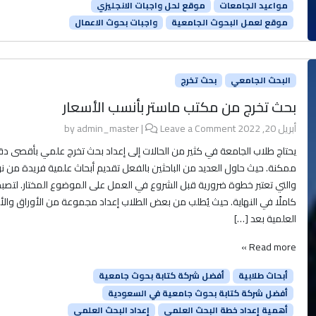
مواعيد الجامعات
موقع لحل واجبات الانجليزي
موقع لعمل البحوث الجامعية
واجبات بحوث الاعمال
البحث الجامعي
بحث تخرج
بحث تخرج من مكتب ماستر بأنسب الأسعار
أبريل 20, 2022
by
Leave a Comment
|
admin_master
يحتاج طلاب الجامعة في كثير من الحالات إلى إعداد بحث تخرج علمي بأقصى د
ممكنة. حيث حاول العديد من الباحثين بالفعل تقديم أبحاث علمية فريدة من نو
والتي تعتبر خطوة ضرورية قبل الشروع في العمل على الموضوع المختار. لتصبح ب
كاملًا في النهاية. حيث يُطلب من بعض الطلاب إعداد مجموعة من الأوراق والأ
العلمية بعد […]
Read more »
أبحاث طلابية
أفضل شركة كتابة بحوث جامعية
أفضل شركة كتابة بحوث جامعية في السعودية
أهمية إعداد خطة البحث العلمي
إعداد البحث العلمي