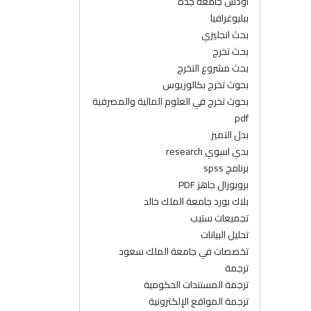
اودس جامعة جدة
ببليوغرافيا
بحث انجليزي
بحث تخرج
بحث مشروع التخرج
بحوث تخرج بكالوريوس
بحوث تخرج في العلوم المالية والمصرفية
pdf
بدل التميز
بدي اسوي research
برنامج spss
بروبوزال جاهز PDF
بلاك بورد جامعة الملك خالد
تجميعات ستيب
تحليل البيانات
تخصصات في جامعة الملك سعود
ترجمة
ترجمة المستندات الحكومية
ترجمة المواقع الإلكترونية