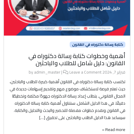
كتابة رسالة دكتوراه في القانون
أهمية وخطوات كتابة رسالة دكتوراه في
القانون: دليل شامل للطلاب والباحثين
فبراير 7, 2024
by
Leave a Comment
|
admin_master
تكتسب كتابة رسالة دكتوراه في القانون أهمية كبيرة للطلاب والباحثين،
حيث تعتبر فرصة لاستكشاف موضوع مهم وتقديم إسهامات جديدة في
المجال القانوني. يتطلب إعداد رسالة الدكتوراه جهودًا مكثفة وتخطيطًا
دقيقًا. في هذا الدليل الشامل، سنتناول أهمية كتابة رسالة الدكتوراه
في القانون ونقدم خطوات مفصلة للتحضير والبحث والتحليل والكتابة.
سيساعد هذا الدليل الطلاب والباحثين على تحقيق […]
Read more »