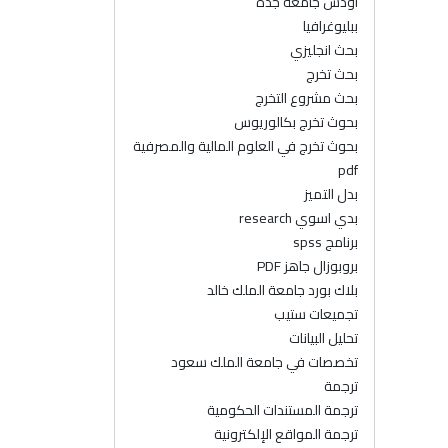
اودس جامعة جدة
ببليوغرافيا
بحث انجليزي
بحث تخرج
بحث مشروع التخرج
بحوث تخرج بكالوريوس
بحوث تخرج في العلوم المالية والمصرفية
pdf
بدل التميز
بدي اسوي research
برنامج spss
بروبوزال جاهز PDF
بلاك بورد جامعة الملك خالد
تجميعات ستيب
تحليل البيانات
تخصصات في جامعة الملك سعود
ترجمة
ترجمة المستندات الحكومية
ترجمة المواقع الإلكترونية