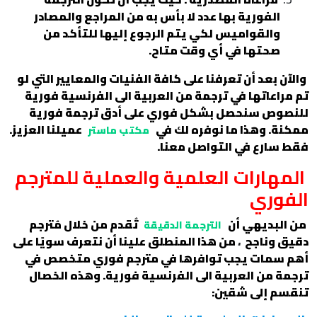
الفورية بها عدد لا بأس به من المراجع والمصادر
والقواميس لكي يتم الرجوع إليها للتأكد من
صحتها في أي وقت متاح.
والآن بعد أن تعرفنا على كافة الفنيات والمعايير التي لو
تم مراعاتها في ترجمة من العربية الى الفرنسية فورية
للنصوص سنحصل بشكل فوري على أدق ترجمة فورية
ممكنة. وهذا ما نوفره لك في
عميلنا العزيز.
مكتب ماستر
فقط سارع في التواصل معنا.
المهارات العلمية والعملية للمترجم
الفوري
من البديهي أن
تُقدم من خلال مُترجم
الترجمة الدقيقة
دقيق وناجح
،
من هذا المنطلق علينا أن نتعرف سويًا على
أهم سمات يجب توافرها في مترجم فوري متخصص في
ترجمة من العربية الى الفرنسية فورية. وهذه الخصال
تنقسم إلى شقين: