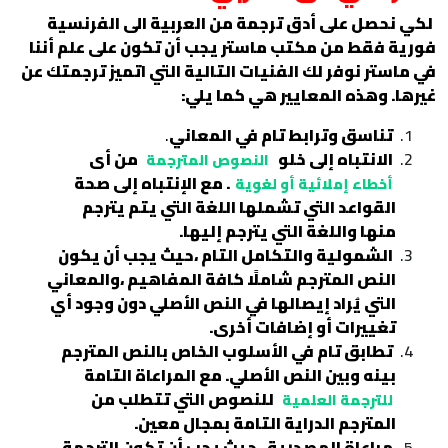
لكي نحصل على أدق ترجمة من العربية الى الفرنسية
فورية فقط من مكتب ماستر يجب أن تكون على علم أننا
في ماستر نوفر لك الفنيات التالية التي اتميز ترجمتك عن
غيرها. وهذه المعايير هي كما يلي:
تناسق وترابط تام في المعاني
.
الانتباه إلى خلو
من أى
النصوص المترجمة
. مع الإنتباه إلى صحة
أخطاء إملائية أو لغوية
القواعد التي تشملها اللغة التي يتم يترجم
منها واللغة التي يترجم إليها.
الشمولية والتكامل التام ،حيث يجب أن يكون
النص المترجم شاملًا كافة المفاهيم ،والمعاني
التي يُراد إيصالها في النص الأصلي دون وجود أي
تغييرات أو إضافات أخرى.
تطابق تام في الأسلوب
الخاص بالنص المترجم
بينه وبين النص الأصلي. مع المراعاة التامة
للنصوص التي تتطلب من
للترجمة العلمية
المترجم الدراية التامة بمجال معين.
مراعاة المصدرية . حيث يجب أن تكون الترجمة