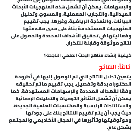
والإسهامات. يمكن أن تشمل هذه المنهجيات الأبحاث
الميدانية، والتجارب المعملية، والمسوح، وتحليل
البيانات، والنمذجة الرياضية، وغيرها. يجب تقييم
المنهجيات المستخدمة بناءً على مدى ملاءمتها
وفعاليتها في تحقيق الأهداف المحددة والحصول على
نتائج موثوقة وقابلة للتكرار.
كيفية إنشاء مناهج البحث العلمي الناجحة؟
ثالثاً: النتائج
يتعين
التي تم الوصول إليها في أطروحة
تحليل النتائج
الدكتوراه بدقة وتفصيل. يجب تقييم ما تم تحقيقه
وفقًا للأهداف المحددة والإسهامات المستهدفة. كما
يمكن أن تشمل النتائج
و
التوصيات
التحليلات الإحصائية
و
والمكتسبات العلمية الجديدة.
الاستنتاجات الرئيسية
حيث يجب أن يتم تقييم النتائج بناءً على جودتها
وموثوقيتها وتأثيرها في المجال الأكاديمي والمجتمع
بشكل عام.