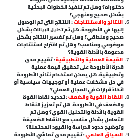
دكتوراه؟ وهل تم تنفيذ الخطوات البحثية
بشكل صحيح ومنهجي؟
النتائج والاستنتاجات
: النتائج التي تم الوصول
إليها في الأطروحة. هل تم
بشكل
تحليل البيانات
صحيح ومنطقي؟ وهل تم تفسير النتائج بشكل
موضوعي ومناسب؟ وهل تم اقتراح استنتاجات
مدعومة بالأدلة القوية؟
القيمة العملية والتطبيقية
: تقييم مدى
قدرة الأطروحة على تحقيق قيمة عملية
وتطبيقية. هل يمكن استخدام نتائج الأطروحة
في حل مشكلات عملية أو توجيهات سياسية أو
اتخاذ قرارات في المجال العملي؟
النقاط القوية والضعف
: تحديد نقاط القوة
والضعف في الأطروحة. هل تم تعزيز النقاط
القوية بالأدلة والتحليل القوي؟ وهل تم
التعامل بشكل مناسب مع النقاط الضعيفة
وتوضيح حدود الدراسة والقيود المحتملة؟
السياق العلمي
: تقييم مدى تماشي الأطروحة