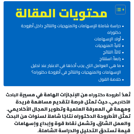
محتويات المقالة
دراسة شاملة للإسهامات والمنهجيات والنتائج داخل أطروحة
دكتوراه
أولا: الإسهامات
ثانياً: المنهجيات
ثالثاً: النتائج
رابعاً: استنتاج
ما هي العوامل التي يجب أخذها في الاعتبار عند تحليل
الإسهامات والمنهجيات والنتائج في أطروحة دكتوراه؟
خلاصة القول
تُعَدُّ
من الإنجازات الهامة في مسيرة
أطروحة دكتوراه
الباحث
، حيث تمثل فرصة لتقديم مساهمة فريدة
الأكاديمي
ومهمة في المعرفة العلمية وتطوير المجال الأكاديمي.
تمثِّل الأطروحة الدكتوراه نتاجًا شاملاً لسنوات من البحث
والعمل الشاق، وتشمل نقاط قوة وإبداع وإسهامات
قيمة تستحق التحليل والدراسة الشاملة.