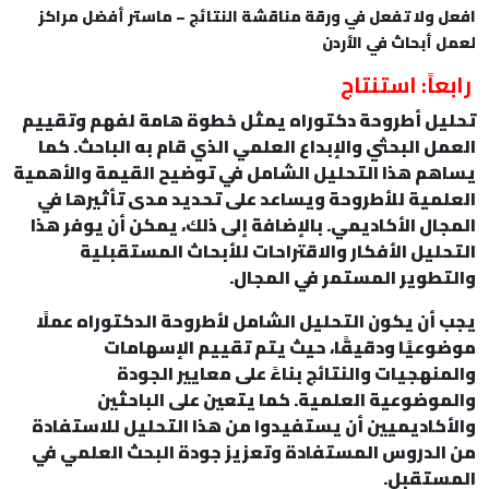
افعل ولا تفعل في ورقة مناقشة النتائج – ماستر أفضل مراكز
لعمل أبحاث في الأردن
رابعاً: استنتاج
تحليل أطروحة دكتوراه يمثل خطوة هامة لفهم وتقييم
العمل البحثي والإبداع العلمي الذي قام به الباحث. كما
يساهم هذا التحليل الشامل في توضيح القيمة والأهمية
العلمية للأطروحة ويساعد على تحديد مدى تأثيرها في
المجال الأكاديمي. بالإضافة إلى ذلك، يمكن أن يوفر هذا
التحليل الأفكار والاقتراحات للأبحاث المستقبلية
والتطوير المستمر في المجال.
يجب أن يكون التحليل الشامل لأطروحة الدكتوراه عملًا
موضوعيًا ودقيقًا، حيث يتم تقييم الإسهامات
والمنهجيات والنتائج بناءً على معايير الجودة
والموضوعية العلمية. كما يتعين على الباحثين
والأكاديميين أن يستفيدوا من هذا التحليل للاستفادة
من الدروس المستفادة وتعزيز جودة البحث العلمي في
المستقبل.