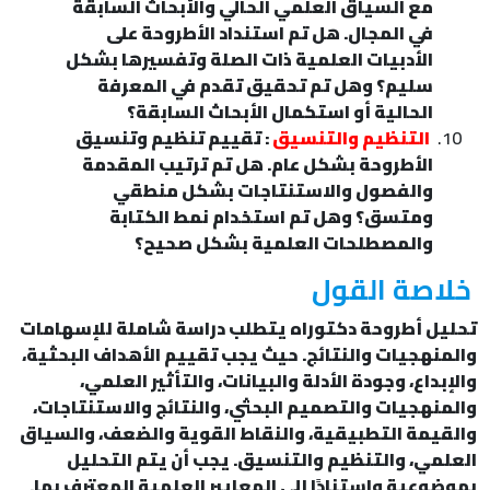
مع السياق العلمي الحالي والأبحاث السابقة
في المجال. هل تم استنداد الأطروحة على
الأدبيات العلمية ذات الصلة وتفسيرها بشكل
سليم؟ وهل تم تحقيق تقدم في المعرفة
الحالية أو استكمال الأبحاث السابقة؟
التنظيم والتنسيق
: تقييم تنظيم وتنسيق
الأطروحة بشكل عام. هل تم ترتيب المقدمة
والفصول والاستنتاجات بشكل منطقي
ومتسق؟ وهل تم استخدام نمط الكتابة
والمصطلحات العلمية بشكل صحيح؟
خلاصة القول
تحليل أطروحة دكتوراه يتطلب دراسة شاملة للإسهامات
والمنهجيات والنتائج. حيث يجب تقييم الأهداف البحثية،
والإبداع، وجودة الأدلة والبيانات، والتأثير العلمي،
والمنهجيات والتصميم البحثي، والنتائج والاستنتاجات،
والقيمة التطبيقية، والنقاط القوية والضعف، والسياق
العلمي، والتنظيم والتنسيق. يجب أن يتم التحليل
بموضوعية واستنادًا إلى المعايير العلمية المعترف بها.