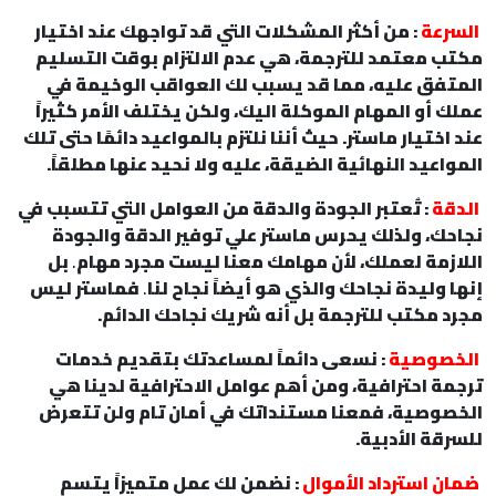
السرعة
: من أكثر المشكلات التي قد تواجهك عند اختيار
مكتب معتمد للترجمة، هي عدم الالتزام بوقت التسليم
المتفق عليه، مما قد يسبب لك العواقب الوخيمة في
عملك أو المهام الموكلة اليك، ولكن يختلف الأمر كثيراً
عند اختيار ماستر. حيث أننا نلتزم بالمواعيد دائمًا حتى تلك
المواعيد النهائية الضيقة، عليه ولا نحيد عنها مطلقاً.
الدقة
: تُعتبر الجودة والدقة من العوامل التي تتسبب في
نجاحك، ولذلك يحرس ماستر علي توفير الدقة والجودة
اللازمة لعملك، لأن مهامك معنا ليست مجرد مهام
.
بل
إنها وليدة نجاحك والذي هو أيضاً نجاح لنا
.
فماستر ليس
مجرد مكتب للترجمة بل أنه شريك نجاحك الدائم.
الخصوصية
: نسعى دائماً لمساعدتك بتقديم خدمات
ترجمة احترافية، ومن أهم عوامل الاحترافية لدينا هي
الخصوصية، فمعنا مستنداتك في أمان تام ولن تتعرض
للسرقة الأدبية.
ضمان استرداد الأموال
: نضمن لك عمل متميزاً يتسم