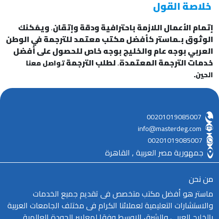
خلاصة القول
إتمام الأعمال اللازمة باحترافية ودقة وإتقان
.
ويمُكنك
الوثوق بـماستر كأفضل مكتب معتمد للترجمة في الوطن
العربي بوجه عام والخليج بوجه خاص للحصول على أفضل
خدمات الترجمة المعتمدة
.
لطلب الترجمة
تواصل معنا
.
الحين
00201019085007
info@masterdeg.com
00201019085007
جمهورية مصر العربية , القاهرة
من نحن
ماستر هو أفضل مكتب متخصص فى تقديم جميع الخدمات
والاستشارات التعليمية لعملائنا الكرام فى مختلف الجامعات العربية
بالخليج العربى والشرق الاوسط وفقا لمعايير الجودة العالمية