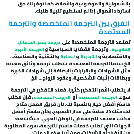
بالشمولية والموضوعية والأمانة، كما نوفر لك حق
استرداد الأموال إذا لم نستطيع تلبية طلبك.
الفرق بين الترجمة المتخصصة والترجمة
المعتمدة
تعتمد الترجمة المتخصصة على
ترجمة بعض المسائل
، وترجمة القضايا السياسية و
القانونية
الترجمة الأدبية
والاقتصادية و
و
والتقنية والصناعية…
التجارية
المالية
الخ بينما الترجمة المعتمدة
.
تتطلب ترجمة وثائق معينة
مثل الشهادات والإقرارات بالإضافة إلى شهادات الخبرة
وبطاقات إثبات الشخصية، وعقود الزواج… الخ
لا يتطلب الأمر التفكير كثيراً، فعند التفكير في الترجمة
سوء
أو
، فإن مكتب
الترجمة المتخصصة
الترجمة المعتمدة
ماستر أفضل خيار بالنسبة لك، لأن فريق العمل متاح
لخدمتك 24 ساعة علي مدار الأسبوع، ولأن ماستر أفضل
مكتب معتمد للترجمة في الوطن العربي
.
حيث تتعدد
الجهات التي تطلب خدمات ماستر للترجمة، سوء المطلوبة
من الأفراد أو الشركات، ومن أبرز هذه الجهات: