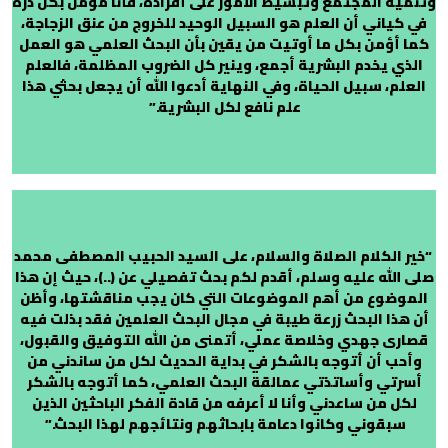
وتنمية المجتمع وتبسيط الأمور على أفراده، فأنا مؤمن بكل ذرة
في كياني أن العلم هو السبيل الوحيد للخروج من عنق الزجاجة،
كما أؤمن بكل ما أوتيت من يقين بأن البحث العلمي هو العمل
الذي يخدم البشرية أجمع، وينير كل الضروب المظلمة، فالعلم
العلم، سبيل الحياة، وفي النهاية أدعوا الله أن يجعل بحثي هذا
علم نافع لكل البشرية.”
“خير الكلام الصلاة والسلام، على السيد الحبيب المصطفى محمد
صلى الله عليه وسلم، أقدم لكم بحث تفصيلي عن (..)، حيث إن هذا
الموضوع من أهم الموضوعات التي كان يجب مناقشتها، وأظن
أن هذا البحث زرعة طيبة في مجال البحث العلمين فقد بذلت فيه
قصارى جهدي وخلاصة عملي، أتمنى من الله التوفيق والقبول،
وأحب أن أتوجه بالشكر في بداية الحديث لكل من ساندني من
أسرتي وأساتذتي عمالقة البحث العلمي، كما أتوجه بالشكر
لكل من ساعدني وأنا لا أعرفه من قادة الفكر الباحثين الذين
سبقوني وكانوا دعامة بابحاثهم ونتائجهم لهذا البحث.”