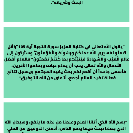
البحث وشريانه”.
“يقول الله تعالى في كتابة العزيز سورة التوبة آية 105″وَقُلِ
اعْمَلُوا فَسَيَرَى اللَّهُ عَمَلَكُمْ وَرَسُولُهُ وَالْمُؤْمِنُونَ ۖ وَسَتُرَدُّونَ إِلَىٰ
عَالِمِ الْغَيْبِ وَالشَّهَادَةِ فَيُنَبِّئُكُم بِمَا كُنتُمْ تَعْمَلُونَ” فالعلم أفضل
الأعمال والله تعالى يحب أن يعلم عباده ويعلموا الآخرين،
فأسعى جاهداً أن أقدم لكم بحث يفيد المجتمع ويسجل نتائج
فعالة تفيد العالم أجمع، أتمنى من الله التوفيق”.
“بسم الله الذي أتانا العلم وعلمنا من لدنه ما ينفع، وسبحان الله
الذي جعلنا نبحث فيما ينفع الناس، أتمنى التوفيق من العلي