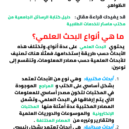
الظواهر.
قد يفيدك قراءة مقال :
دليل كتابة الرسائل الجامعية من
مكتب ماستر للخدمات الطلابية
ما هي أنواع البحث العلمي؟
يحتوي
على عدة أنواع، وتختلف هذه
البحث العلمي
الأبحاث حسب طريقة إستخدامها، فمثلًا هناك تصنيف
للأبحاث العلمية حسب مصادر المعلومات، وتنقسم إلى
نوعين:
أبحاث مكتبية:
وهي نوع من الأبحاث تعتمد
بشكل أساسي على الكتب و
الموجودة
المراجع
في المكتبات لتكون مصدر أساسي للمعلومات
التي يتم إرفاقها في البحث العلمي، وتشمل
المصادر المكتبية عدة أمثلة منها
المكتبات
والموسوعات والدوريات العلمية
الإلكترونية
والتقارير وغيره من
.
المصادر المختلفة
أبحاث ميدانية:
هي أبحاث تعتمد بشكل رئيسي