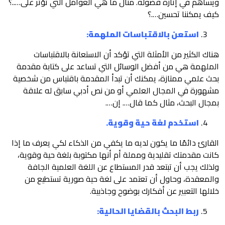
ويساهم في إثارة فضوله. مثال ما هي العوامل التي تؤثر على…..؟
كيف يمكننا تحسين….؟
استعن بالاقتباسات الملهمة:
هناك الكثير من الأمثلة التي تؤكد أن الاستعانة بالاقتباسات
الملهمة هي من أفضل الوسائل التي تساعد على كتابة مقدمة
بحث علمي ممتازة، يمكنك أن تبدأ المقدمة باقتباس من شخصية
مشهورة في المجال العلمي أو من نص أدبي سابق له علاقة
بمجال البحث، مثال كما قال…. إن….
استخدم لغة حية وقوية.
القارئ دائمًا ما يكون لديه ما يكفي من الذكاء لكي يعرف ما إذا
كانت مقدمتك تقليدية ومملة أم أنها مكتوبة بلغة حية وقوية،
ولذلك يجب أن تبتعد قدر المستطاع عن اللغة العلمية الجافة
والمعقدة، وحاول أن تعتمد على لغة حية صورية تستطيع من
خلالها التعبير عن أفكارك بوضوح وجاذبية.
ربط البحث بالقضايا الحالية: