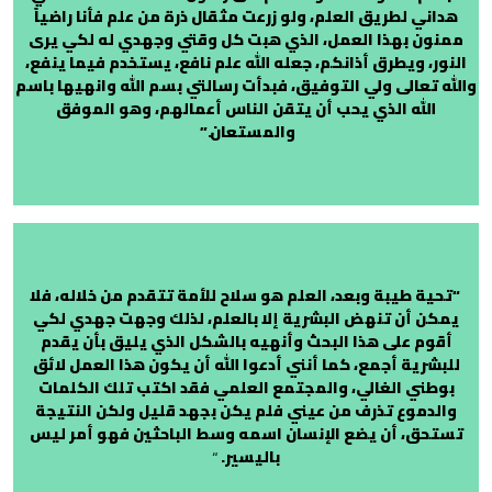
هداني لطريق العلم، ولو زرعت مثقال ذرة من علم فأنا راضياً
ممنون بهذا العمل، الذي هبت كل وقتي وجهدي له لكي يرى
النور، ويطرق أذانكم، جعله الله علم نافع، يستخدم فيما ينفع،
والله تعالى ولي التوفيق، فبدأت رسالتي بسم الله وانهيها باسم
الله الذي يحب أن يتقن الناس أعمالهم، وهو الموفق
والمستعان.”
“تحية طيبة وبعد، العلم هو سلاح للأمة تتقدم من خلاله، فلا
يمكن أن تنهض البشرية إلا بالعلم، لذلك وجهت جهدي لكي
أقوم على هذا البحث وأنهيه بالشكل الذي يليق بأن يقدم
للبشرية أجمع، كما أنني أدعوا الله أن يكون هذا العمل لائق
بوطني الغالي، والمجتمع العلمي فقد اكتب تلك الكلمات
والدموع تذرف من عيني فلم يكن بجهد قليل ولكن النتيجة
تستحق، أن يضع الإنسان اسمه وسط الباحثين فهو أمر ليس
باليسير.
“