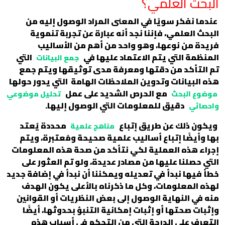
البحث العلمي؟
عندما نفكر سويًا في المعنى المراد الوصول إليه من
البحث العلمي، فإننا نجد أنه عبارة عن تجربة تنموية
فريدة من نوعها، وهو واحد من أهم من الأساليب
المنظمة التي يتم الاعتماد عليها في
التي
جمع البيانات
تم التأكد من دقتها ومعرفة مدى توثيقها ويتم جمع
هذه البيانات وتدوين الملاحظات الهامة التي يدور حولها
مع الحرص الشديد على عمل
موضوع البحث
تحليل موضوعي
دقيق للمعلومات التي الوصول إليها.
واحصائي
ويكون ذلك عن طريق إتباع
محددة يُعتد
مناهج علمية
بها وأيضًا إتباع أساليب علمية صحيحة ومُعتبرة، ويتم
إجراء هذه العملية لكي نتأكد من صحة هذه المعلومات
التي حصلنا عليها من مصادر عديدة، ولو تم العثور على
خطأ فيها نبدأ في تعديله ويمكننا أن نبدأ في إضافة جديد
لهذه المعلومات، وكل ما ذكرناه بالأعلى يكون الهدف
منه في النهاية الوصول إلى بعض النظريات أو القوانين
وإثبات صحتها أو إثبات إمكانية التنبؤ بحدوثها، أيضًا
التعرف على الدرجة التي من التحكم في أسباب هذه