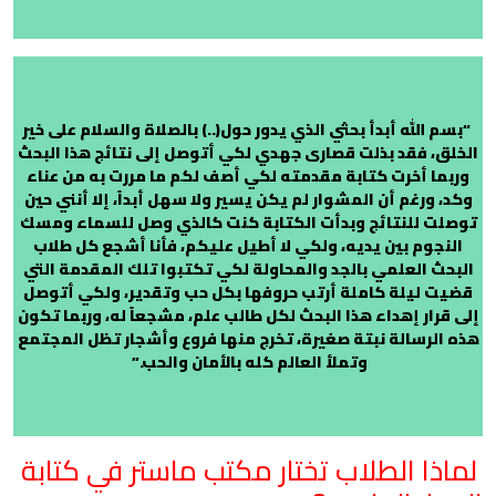
“بسم الله أبدأ بحثي الذي يدور حول(..) بالصلاة والسلام على خير
الخلق، فقد بذلت قصارى جهدي لكي أتوصل إلى نتائج هذا البحث
وربما أخرت كتابة مقدمته لكي أصف لكم ما مررت به من عناء
وكد، ورغم أن المشوار لم يكن يسير ولا سهل أبداً، إلا أنني حين
توصلت للنتائج وبدأت الكتابة كنت كالذي وصل للسماء ومسك
النجوم بين يديه، ولكي لا أطيل عليكم، فأنا أشجع كل طلاب
البحث العلمي بالجد والمحاولة لكي تكتبوا تلك المقدمة التي
قضيت ليلة كاملة أرتب حروفها بكل حب وتقدير، ولكي أتوصل
إلى قرار إهداء هذا البحث لكل طالب علم، مشجعاً له، وربما تكون
هذه الرسالة نبتة صغيرة، تخرج منها فروع وأشجار تظل المجتمع
وتملأ العالم كله بالأمان والحب.”
لماذا الطلاب تختار مكتب ماستر في كتابة