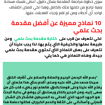
سوى خطوة مراجعة المقدمة بشكل دقيق، أعطى نفسك مساحة
زمنية تراجع من خلالها بحثك بالكامل وهذا لكي تتمكن اكتشاف
تواجد أي أخطاء ومن ثم تقم بإجراء التعديلات عليها.
10 نماذج مميزة عن أفضل مقدمة
بحث علمي
لكي نتعرف عن قرب على
كتابة مقدمة بحث علمي
وعن
طبيعة عملها والكيفية التي يتم بها، لذا يجب علينا أن
نتعرف على بعض النماذج التي تحتوي مقدمة بحث علمي
جيدة، وهذه النماذج هي كما يلي:
“بسم الله الرحمن الرحيم والصلاة والسلام على أشرف الخلق
سيدنا محمد صلى الله عليه وسلم، أقدم بحثي هذا متمني أن
يفتح الله علينا وعلى قومنا بالحق، فالعلم نور يضيء قلب كل من
سعى إليه، ومن الجدير بالذكر ويستحق أن يوضع في بداية البحث
هو الجهد الجهد الذي أهداني به المحيطين فالشكر كل الشكر
لأسرتي وأساتذتي على الثقة والدعم الكبيران، فكانوا دعامة هذا