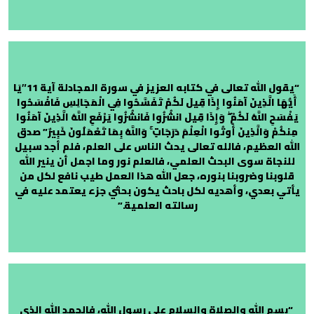
“يقول الله تعالى في كتابه العزيز في سورة المجادلة آية 11″يَا
أَيُّهَا الَّذِينَ آمَنُوا إِذَا قِيلَ لَكُمْ تَفَسَّحُوا فِي الْمَجَالِسِ فَافْسَحُوا
يَفْسَحِ اللَّهُ لَكُمْ ۖ وَإِذَا قِيلَ انشُزُوا فَانشُزُوا يَرْفَعِ اللَّهُ الَّذِينَ آمَنُوا
مِنكُمْ وَالَّذِينَ أُوتُوا الْعِلْمَ دَرَجَاتٍ ۚ وَاللَّهُ بِمَا تَعْمَلُونَ خَبِيرٌ” صدق
الله العظيم، فالله تعالى يحث الناس على العلم، فلم أجد سبيل
للنجاة سوى البحث العلمي، فالعلم نور وما اجمل أن ينير الله
قلوبنا وضروبنا بنوره، جعل الله هذا العمل طيب نافع لكل من
يأتي بعدي، وأهديه لكل باحث يكون بحثي جزء يعتمد عليه في
رسالته العلمية.”
“بسم الله والصلاة والسلام على رسول الله، فالحمد الله الذي