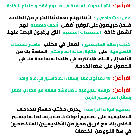
اقرأ عن:
نشر البحوث العلمية في 15 يوم فقط و 5 أيام للإفادة
لأننا نهتم بعملائنا الكرام من الطلاب،
عمل بحث جامعي
:
فنحن حريصون على توفير أفضل
لهم
أبحاث جامعية
تشمل كافة
التي يرغبون البحث عنها.
التخصصات العلمية
نعمل في مكتب
كتابة رسالة الماجستير
:
ماستر للخدمات
على
الخاصة بك من
التعليمية
كتابة رسالة الماجستير
الألف إلى الياء، فلا تتردد في طلب المساعدة منا في
الحصول على هذه الخدمة.
اقرأ عن:
10 نصائح لـ عمل رسائل الماجستير في عام واحد
اقرأ عن:
دراسة تطبيقية لـ مناقشة فعالة من مكاتب لعمل
رسائل الماجستير الأردن
يحرص مكتب ماستر للخدمات
تصميم ادوات الدراسة
:
التعليمية على تصميم أدوات خاصة برسالة الماجستير
الخاص بك، مع فريق مميز من الأكاديميين المتخصصين
في هذا النوع من الخدمات.