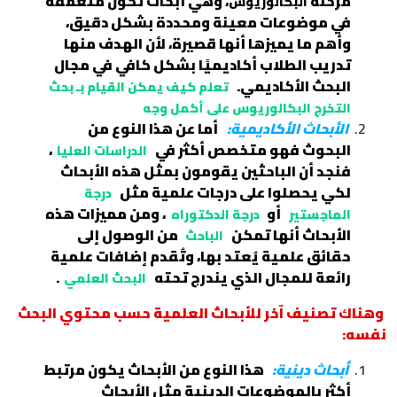
مرحلة
، وهي أبحاث تكون متعمقة
البكالوريوس
في موضوعات معينة ومحددة بشكل دقيق،
وأهم ما يميزها أنها قصيرة، لأن الهدف منها
تدريب الطلاب أكاديميًا بشكل كافي في مجال
البحث الأكاديمي.
تعلم كيف يمكن القيام بـ بحث
التخرج البكالوريوس على أكمل وجه
الأبحاث الأكاديمية:
أما عن هذا النوع من
البحوث فهو متخصص أكثر في
،
الدراسات العليا
فنجد أن الباحثين يقومون بمثل هذه الأبحاث
لكي يحصلوا على درجات علمية مثل
درجة
أو
، ومن مميزات هذه
الماجستير
درجة الدكتوراه
الأبحاث أنها تمكن
من الوصول إلى
الباحث
حقائق علمية يُعتد بها، وتُقدم إضافات علمية
رائعة للمجال الذي يندرج تحته
.
البحث العلمي
وهناك تصنيف آخر للأبحاث العلمية حسب محتوي البحث
نفسه:
أبحاث دينية:
هذا النوع من الأبحاث يكون مرتبط
أكثر بالموضوعات الدينية مثل الأبحاث