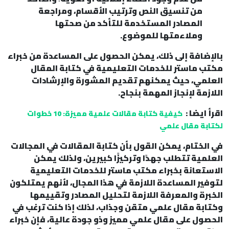
من تنسيق النص وترتيب الأقسام، ومراجعة
المصادر المستخدمة للتأكد من صحتها
وملاءمتها للموضوع.
بالإضافة إلى ذلك، يمكن الحصول على المساعدة من خبراء
مكتب ماستر للخدمات التعليمية في كتابة المقال
العلمي، حيث يمكنهم تقديم المشورة والإرشادات
اللازمة لإنجاز المهمة بنجاح.
اقرأ ايضا :
كيفية كتابة مقالات علمية مميزة: 10 خطوات
لكتابة مقال علمي
في الختام، يمكن القول بأن كتابة المقالات في المجالات
العلمية تتطلب جهدًا وتركيزًا كبيرين، ولذلك يمكن
الاستعانة بخبراء مكتب ماستر للخدمات التعليمية
لتوفير المساعدة اللازمة في هذا المجال، لأنهم يمتلكون
الخبرة والمعرفة اللازمة لتحليل المصادر وتقييمها
وكتابة مقال علمي متقن وجذاب، لذلك إذا كنت ترغب في
الحصول على مقال علمي مميز وذو جودة عالية، فإن خبراء