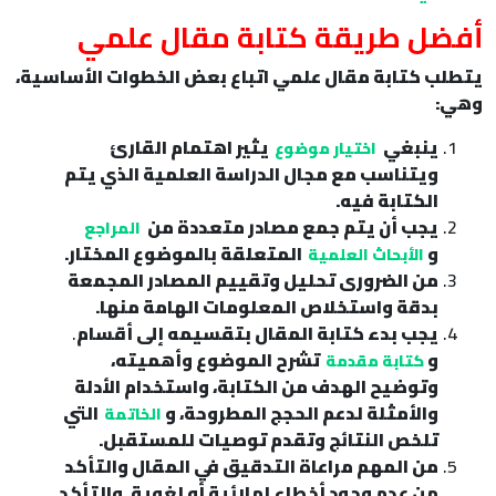
أفضل طريقة كتابة مقال علمي
يتطلب كتابة مقال علمي اتباع بعض الخطوات الأساسية،
وهي:
ينبغي
يثير اهتمام القارئ
اختيار موضوع
ويتناسب مع مجال الدراسة العلمية الذي يتم
الكتابة فيه.
يجب أن يتم جمع مصادر متعددة من
المراجع
و
المتعلقة بالموضوع المختار.
الأبحاث العلمية
من الضرورى تحليل وتقييم المصادر المجمعة
بدقة واستخلاص المعلومات الهامة منها.
يجب بدء كتابة المقال بتقسيمه إلى أقسام
.
و
تشرح الموضوع وأهميته،
كتابة مقدمة
وتوضيح الهدف من الكتابة، واستخدام الأدلة
والأمثلة لدعم الحجج المطروحة، و
التي
الخاتمة
تلخص النتائج وتقدم توصيات للمستقبل.
من المهم مراعاة التدقيق في المقال والتأكد
من عدم وجود أخطاء إملائية أو لغوية
.
والتأكد