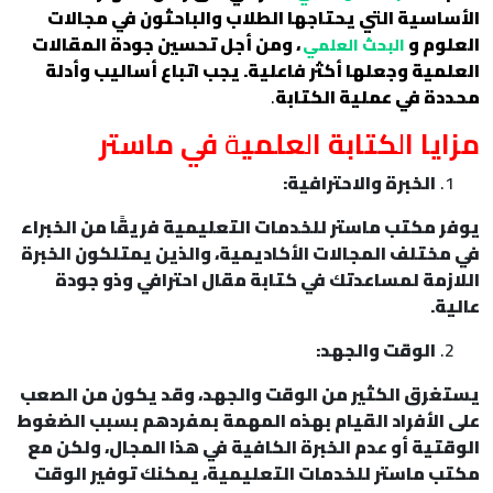
الأساسية التي يحتاجها الطلاب والباحثون في مجالات
العلوم و
، ومن أجل تحسين جودة المقالات
البحث العلمي
العلمية وجعلها أكثر فاعلية. يجب اتباع أساليب وأدلة
محددة في عملية الكتابة
.
مزايا ا
ل
كتابة ا
ل
علمي
ة
في ماستر
الخبرة والاحترافية:
يوفر مكتب ماستر للخدمات التعليمية فريقًا من الخبراء
في مختلف المجالات الأكاديمية، والذين يمتلكون الخبرة
اللازمة لمساعدتك في كتابة مقال احترافي وذو جودة
عالية.
الوقت والجهد:
يستغرق الكثير من الوقت والجهد، وقد يكون من الصعب
على الأفراد القيام بهذه المهمة بمفردهم بسبب الضغوط
الوقتية أو عدم الخبرة الكافية في هذا المجال، ولكن مع
مكتب ماستر للخدمات التعليمية، يمكنك توفير الوقت