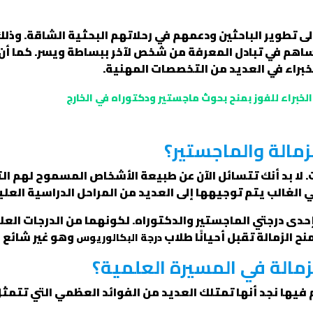
ى تطوير الباحثين ودعمهم في رحلاتهم البحثية الشاقة. وذلك
يساهم في تبادل المعرفة من شخص لآخر ببساطة ويسر. كما أن
خبراء في العديد من التخصصات المهنية.
مالة والماجستير؟
لات. لا بد أنك تتسائل الآن عن طبيعة الأشخاص المسموح لهم 
 الغالب يتم توجيهها إلى العديد من المراحل الدراسية العليا
دى درجتي الماجستير والدكتوراه. لكونهما من الدرجات العل
ح الزمالة تقبل أحيانًا طلاب
وهو غير شائع م
درجة البكالوريوس
زمالة في المسيرة العلمية؟
فيها نجد أنها تمتلك العديد من الفوائد العظمي التي تتمثل 