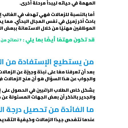
المهمة في حياته ليبدأ مرحلة أخرى.
أما بالنسبة للزمالات فهي تهدف في الغالب إل
باحث آخر زميل في نفس المجال البحثي. مما 
الموظفين مهنيًا من خلال الاستعانة ببعض ال
قد تكون مهتمًا أيضًا بما يلي :
7 نصائح من الخبراء للفوز بمنح بحوث ماجستير ودكتوراه في الخارج
من يستطيع الإستفادة من الز
بعد أن تعرفنا معًا على نبذة وجيزة عن الزما
والجواب عن هذا السؤال هو أن منح الزمالات في
بشكل خاص الطلاب الراغبين في الحصول على إح
والجدير بالذكر أن بعض الجهات المسئولة عن من
ما الفائدة من تحصيل درجة ال
عندما نتفحص جيدًا الزمالات وكيفية التقديم 