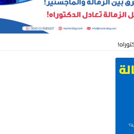
توراه!
لة
ة؟