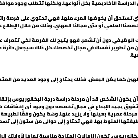
 الدراسة الأكاديمية بكل أنواعها. ولكنها تتطلب وجود مواف
 التي تستحق أن يخوضها المرء منها. فهي تحتوي على فرصة ر
صصنا العلمي أو حتى مجالنا المهني. وذلك من خلال الإطلاع ع
ك الوظيفي دون أن تشعر. فهو يتيح لك الفرصة لكي تتعرف ع
من تطوير نفسك في مجال تخصصك.كل ذلك سيجعل دائرة علاقات
ية.
لهين كما يظن البعض. فذلك يحتاج إلى وجود العديد من المت
ن يكون الشخص قد أن مرحلة دراسة درجة البكالوريوس بإتقا
وق يجيد الإبداع في مجال تخصصه دون وجود أى إخفاقات خل
رحلة عمرية بعينها ولا يزيد عنها. وهذا يكون وفقًا لطبيعة 
بوظيفتها المنوط بها. فهي تحتاج إلى حوالى من ستون إلى ت
كالوريوس. تكون الزمالات المتاحة مناسبة تمامًا لأولائك الر