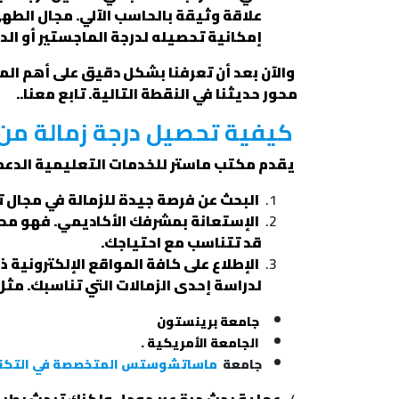
علاقة وثيقة بالحاسب الآلي. مجال الطه
إمكانية تحصيله لدرجة الماجستير أو الد
والآن بعد أن تعرفنا بشكل دقيق على أهم الم
محور حديثنا في النقطة التالية. تابع معنا..
كيفية تحصيل درجة زمالة من
يقدم مكتب ماستر للخدمات التعليمية الدعم ل
البحث عن فرصة جيدة للزمالة في مجال
الإستعانة بمشرفك الأكاديمي. فهو محطتك
قد تتناسب مع احتياجك.
الإطلاع على كافة المواقع الإلكترونية 
لدراسة إحدى الزمالات التي تناسبك. مثل
جامعة برينستون
الجامعة الأمريكية .
جامعة
ماساتشوستس المتخصصة في التكنولوج
4-
عملية بحث حرة عبر جوجل ولكنك تبحث بطريق