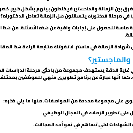
فرق بين الزمالة و
فيخلطون بينهم بشكل كبير. خصوص
الماجستير
في مرحلة
يتسائلون هل الزمالة تعادل الدكتوراه؟!
ا
الدكتوراه
ماسة للحصول على إجابات وافية عن هذه الأسئلة. من هذا 
لة.
 شهادة الزمالة في ماستر. لا تفوتك متابعة قراءة هذا المقال
والماجستير؟
 غاية الدقة يستهدف مجموعة من باحثي مرحلة الدراسات الع
 كما أنها عبارة عن برنامج تطويرى منهي للموظفين بمختلف 
وى على مجموعة محددة من المواصفات. منها ما يلي ذكره:
عمل على تطوير الزملاء في المجال الوظيفي.
الشهادات لكي تساهم في نمو أحد المجالات.