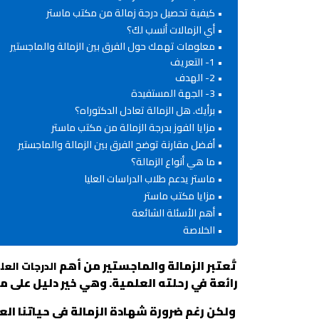
كيفية تحصيل درجة زمالة من مكتب ماستر
أي الزمالات أنسب لكَ؟
معلومات تهمك حول الفرق بين الزمالة والماجستير
1- التعريف
2- الهدف
3- الجهة المستفيدة
برأيك. هل الزمالة تعادل الدكتوراه؟
مزايا الفوز بدرجة الزمالة من مكتب ماستر
أفضل مقارنة توضح الفرق بين الزمالة والماجستير
ما هي أنواع الزمالة؟
ماستر يدعم طلاب الدراسات العليا
مزايا مكتب ماستر
أهم الأسئلة الشائعة
الخلاصة
تُعتبر الزمالة والماجستير من أهم
الدرجات العل
رائعة في رحلته العلمية. وهي خير دليل على 
ولكن رغم ضرورة شهادة الزمالة في حياتنا ال