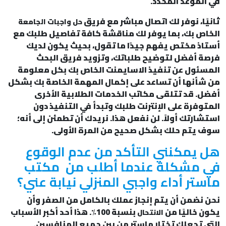
في الموعد المحدد.
ثانيًا، نوفر لك اتصال مباشر مع فريق
حل واجبات الجامعة
الخاص بك، بما يوفر لك مناقشة كافة تفاصيل طلبك مع
أستاذ مختص يفهم جيدًا ما تقول، بحيث يكون لديك
فرصة أفضل لتوضيح طلباتك، وتزويد فريق البحث
المسئول عن تنفيذ الاسايمنت الخاص بك بكل معلومة
من شأنها أن تساعد على إكمال المهمة الخاصة بك بشكل
أفضل. قد تتلقى مكاتب الخدمات الطلابية الأخرى
المتوفرة على الإنترنت طلبك وتبدأ في التنفيذ دون
استشارتك أولاً. لن نفعل هذا. نريدك أن تطمئن إلى أنه؛
سوف يتم حلك بشكل صحيح من المرة الأولى.
هل يمكنني التأكد من عدم الوقوع
في مشكلة عندما أطلب من مكتب
ماستر أداء واجبي المنزلي نيابة عني؟
نحن نضمن أن يتم إنجاز عملك بالكامل من الصفر وأن
يكون خاليًا من
بنسبة 100٪. هذا أحد أكبر الأسباب
الانتحال
التي تجعلك تختار ماستر من بين جميع المنافسين.