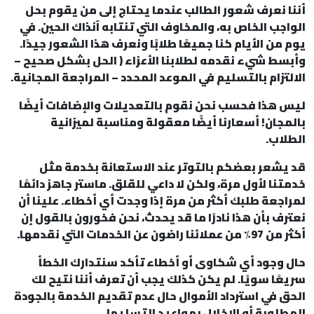
أننا نعرف شعور الطالب عندما يحتاج إلى من يقوم بحل
الواجب الخاص به، والمخاوف التي تنتابه آنذاك الحين. في
يوم من الأيام كنا جميعًا طلابًا ونعرف هذا الشعور جيدًا.
وأبسط شيء نقدمه لطلابنا الأعزاء ( الحل بشكل صحيح –
الالتزام بالتسليم في الموعد المحدد – المراجعة المجانية.
ليس هذا فحسب نحن نقوم بالتعديلات والإضافات أيضًا
بالمجان! أسعارنا أيضًا معقولة ومناسبة لميزانية
الطلاب.
قد يشعر بعضكم بالتوتر عند الاستعانة بخدمة مثل
خدمتنا لأول مرة، ولكن لا داعي للقلق. ماستر جاهز دائمًا
لمراجعة طلبك أكثر من مرة إذا وجدت أي أخطاء. علينا أن
نعترف بأن هذا نادرًا ما قد يحدث، نحن فخورون بالقول إن
أكثر من 97٪ من عملائنا راضون عن الخدمات التي نقدمها.
حال وجود أي شكاوى أو أخطاء تأكد سنتدارك الخطأ
سريعًا سويًا. لم يكن كذلك يجب أن تعرف أننا نتيح لك
الحق في استرداد الأموال حال عدم تقديم الخدمة بالجودة
المطلوبة أو الإخلال بمواعيد التسليم!