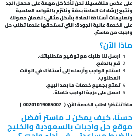
على عكس منافسينا. نحن نأخذ كل مهمة على محمل الجد
ونتبع إرشادات المادة بدقة ونلتزم بالقواعد العلمية
وتعليمات أستاذة المادة بشكل مثالي؛ لضمان حصولك
على الخدمة عالية الجودة؛ التي تستحقها عندما تطلب حل
واجبك من ماستر.
ماذا الآن؟
ارسل لنا طلبك مع توضيح متطلباتك.
قم بالدفع.
استلم الواجب وأرسله إلى أستاذك في الوقت
المطلوب.
تمتع بجميع خدمات ما بعد البيع.
احصل على درجة الواجب كاملة.
ماذا تنتظر! اطلب الخدمة الآن: ( 00201019085007 )
حسنًا، كيف يمكن لـ ماستر أفضل
موقع حل واجبات بالسعودية والخليج
بالضبط مساعدتي في أداء واجبي؟