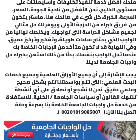
منحك أفضل خدمة تنفيذ تكليفات واسايمنتات على
مستوى الخليج، نحن الأفضل من ناحية الجودة، السعر،
السرعة، الخبرة، كل شيء في صالحك هنا. ماستر يتكون
من فريق خبراء من الدرجة الأولى ويوفر لك حل مثالي
لجميع مشاكل الدراسة التي تواجهك. ويخلصك نهائيًا من
الواجب الذي يحتاج ساعات طويلة، وتفكير وتركيز عميق،
وفي النهاية قد لا تكون متأكد من الإجابات الخاصة بك
عندما تحل الواجب بنفسك. بدلًا من ذلك استعن بخبراء حل
واجبات الجامعة لدينا.
يجب الإشارة إلى أن جميع الأوراق العلمية وجميع خدمات
البحث العلمي؛ التي تتم بواسطتنا تتم بشكل صحيح
وعلمي دقيق. نحن لا نشجع أو نصادق على أي أنشطة
تنتهك القانون أو سياسات الجامعة / الكلية. للاستفادة
من خدمة حل واجبات الجامعة الخاصة بنا بسرعة ودقة
اتصل بنا الآن: ( 00201019085007 ).