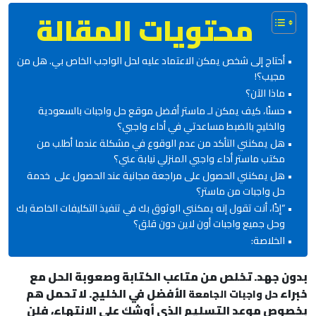
محتويات المقالة
أحتاج إلى شخص يمكن الاعتماد عليه لحل الواجب الخاص بي. هل من
مجيب؟!
ماذا الآن؟
حسنًا، كيف يمكن لـ ماستر أفضل موقع حل واجبات بالسعودية
والخليج بالضبط مساعدتي في أداء واجبي؟
هل يمكنني التأكد من عدم الوقوع في مشكلة عندما أطلب من
مكتب ماستر أداء واجبي المنزلي نيابة عني؟
هل يمكنني الحصول على مراجعة مجانية عند الحصول على خدمة
حل واجبات من ماستر؟
“إذًا، أنت تقول إنه يمكنني الوثوق بك في تنفيذ التكليفات الخاصة بك
وحل جميع واجبات أون لاين دون قلق؟
الخلاصة:
بدون جهد. تخلص من متاعب الكتابة وصعوبة الحل مع
خبراء
الأفضل في الخليج. لا تحمل هم
حل واجبات الجامعة
بخصوص موعد التسليم الذي أوشك على الانتهاء، فلن