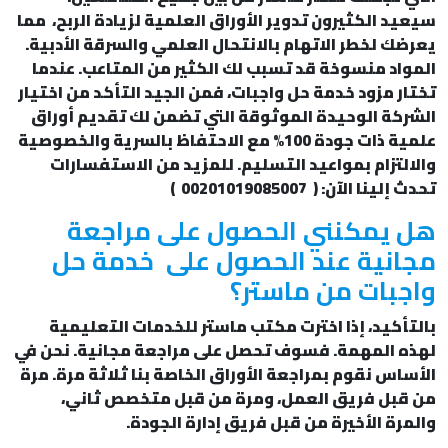
سيعيد الكثيرون تدوير الأوراق العلمية لزيادة الربح، مما
يعرضك لخطر الاتهام بالانتحال العلمي والسرقة الأدبية.
المواد منسوخة قد تسبب لك الكثير من المتاعب. عندما
تختار مزود خدمة حل واجبات، فمن الجيد التأكد من اختيار
الشركة الوحيدة الموثوقة التي تضمن لك تقديم أوراق
علمية ذات جودة 100% مع الاحتفاظ بالسرية والخصوصية
والالتزام بمواعيد التسليم. للمزيد من الاستفسارات
تحدث إلينا الآن: ( 00201019085007 )
هل يمكنني الحصول على مراجعة
مجانية عند الحصول على خدمة حل
واجبات من ماستر؟
بالتأكيد، إذا اخترت مكتب ماستر للخدمات التعليمية
لهذه المهمة. فسوف تحصل على مراجعة مجانية. نحن في
الأساس نقوم بمراجعة الأوراق الخاصة بنا ثلاثة مرة. مرة
من قبل فريق العمل، ومرة من قبل متخصص ثاني،
والمرة الأخيرة من قبل فريق إدارة الجودة.