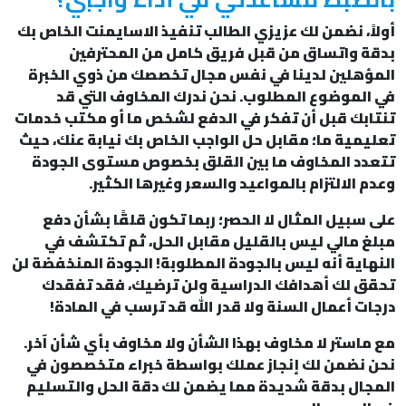
أولاً
، نضمن لك عزيزي الطالب تنفيذ الاسايمنت الخاص بك
بدقة واتساق من قبل فريق كامل من المحترفين
المؤهلين لدينا في نفس مجال تخصصك من ذوي الخبرة
في الموضوع المطلوب. نحن ندرك المخاوف التي قد
تنتابك قبل أن تفكر في الدفع لشخص ما أو مكتب خدمات
تعليمية ما؛ مقابل حل الواجب الخاص بك نيابة عنك، حيث
تتعدد المخاوف ما بين القلق بخصوص مستوى الجودة
وعدم الالتزام بالمواعيد والسعر وغيرها الكثير.
على سبيل المثال لا الحصر؛ ربما تكون قلقًا بشأن دفع
مبلغ مالي ليس بالقليل مقابل الحل، ثم تكتشف في
النهاية أنه ليس بالجودة المطلوبة! الجودة المنخفضة لن
تحقق لك أهدافك الدراسية ولن ترضيك، فقد تفقدك
درجات أعمال السنة ولا قدر الله قد ترسب في المادة!
مع ماستر لا مخاوف بهذا الشأن ولا مخاوف بأي شأن آخر.
نحن نضمن لك إنجاز عملك بواسطة خبراء متخصصون في
المجال بدقة شديدة مما يضمن لك دقة الحل والتسليم