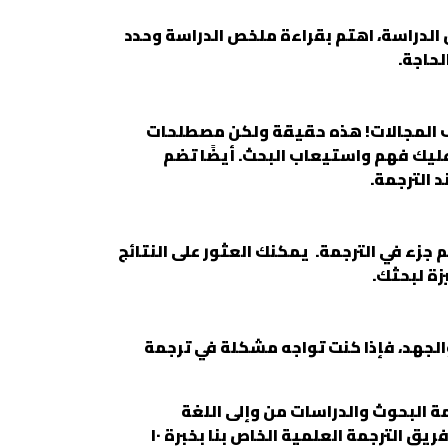
ص الدراسة، اهتم بقراءة ملخص الدراسة وحدد
لحاجة.
لف المجالات! هذه حقيقة ولكن مصطلحات
عليك فهم واستيعاب البحث. أيضًا تضم
 الترجمة.
جزء في الترجمة. يمكنك العثور على النتائج
يزة لبحثك.
 والجهد، فإذا كنت تواجه مشكلة في ترجمة
 البحوث والدراسات من وإلى اللغة
الإنجليزية، يضم فريقنا العلمي متخصصين في الأدب والقانون والطب والصيدلة ومختلف المجالات. يتمتع فريق الترجمة العلمية الخاص بنا بخبرة ١٠