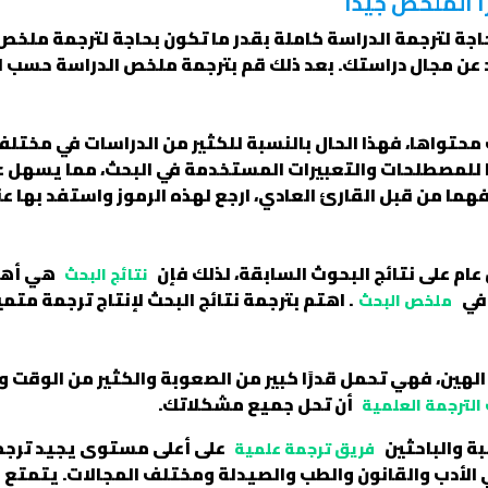
أ الملخص جيدًا
حاجة لترجمة الدراسة كاملة بقدر ما تكون بحاجة لترجمة ملخ
عد عن مجال دراستك. بعد ذلك قم بترجمة ملخص الدراسة حسب ا
حتواها، فهذا الحال بالنسبة للكثير من الدراسات في مخت
صرًا للمصطلحات والتعبيرات المستخدمة في البحث، مما يسهل 
هما من قبل القارئ العادي، ارجع لهذه الرموز واستفد بها عند
ام على نتائج البحوث السابقة، لذلك فإن
هي أهم 
نتائج البحث
 في
. اهتم بترجمة نتائج البحث لإنتاج ترجمة متم
ملخص البحث
ر الهين، فهي تحمل قدرًا كبير من الصعوبة والكثير من الوقت
أن تحل جميع مشكلاتك.
الترجمة العلمية
لبة والباحثين
على أعلى مستوى يجيد ترجمة
فريق ترجمة علمية