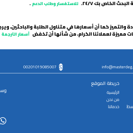
حث الخاص بك ٢٤/٧.
.
للاستفسار وطلب الدعم
دة والتميز كما أن أسعارها في متناول الطلبة والباحثين، وي
مميزة لعملائنا الكرام، من شأنها أن تخفض
أسعار الترجمة
00201019085007
info@masterdeg
خريطة الموقع
وسا
الرئيسية
من نحن
وسط
خدماتنا