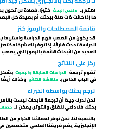
لـ ترجمة بحث بالانجليزي بشكل جيد أقر
اهتم بـ
كثيرًا، فعادة لن تكون ب
ملخص البحث
ما إذا كانت ذات صلة ببحثك أم بعيدة كل الب
قائمة المصطلحات والرموز كنز
قد يكون من الصعب فهم الدراسة واستيعاب م
الدراسة تحدث فارقًا، إذا توفر لك شرحًا مخت
العديد من الأبحاث قائمة بالرموز التي يصعب ف
ركز على النتائج
تقوم ترجمة
بشكل ع
الدراسات السابقة والبحوث
في الباب الخاص ب
وكذلك أيضًا
مناقشة النتائج
ترجم بحثك بواسطة الخبراء
نحن ندرك جيدًا أن ترجمة الأبحاث ليست بالأم
بحثك فلا داعي للقلق والتوتر، يمكن لـ
خدمات 
بالنسبة لنا، نحن نوفر لعملائنا الكرام من الط