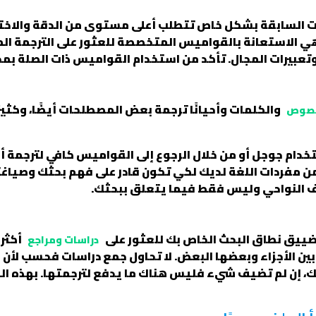
سات السابقة بشكل خاص تتطلب أعلى مستوى من الدقة والاخت
هي الاستعانة بالقواميس المتخصصة للعثور على الترجمة 
بيرات المجال. تأكد من استخدام القواميس ذات الصلة بم
والكلمات وأحيانًا ترجمة بعض المصطلحات أيضًا، وكثيرً
لنصوص
خدام جوجل أو من خلال الرجوع إلى القواميس كافي لترجمة أو
 من مفردات اللغة لديك لكي تكون قادر على فهم بحثك وصياغ
 النواحي وليس فقط فيما يتعلق ببحثك.
ضييق نطاق البحث الخاص بك للعثور على
أكثر
دراسات ومراجع
بين الأجزاء وبعضها البعض. لا تحاول جمع دراسات فحسب لأن ذ
حثك، إن لم تضيف شيء فليس هناك ما يدفع لترجمتها. بهذه 