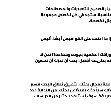
يار الصحيح للتعبيرات والمصطلحات
المناسبة. ستجد في كل تخصص مجموعة
جال تخصصك.
ا ما اعتمد على القواميس أيضًا. أليس
راقك العلمية بجودة وكفاءة؟! نحن لا
ته بطريقة أفضل. يجب أن تدرك أن تحسين
 صلة بمجال بحثك. لتضيق نطاق البحث قسم
لك سيأخذك بعيدًا عن بحثك. من البداية حدد
الطريقة سوف تستبعد الكثير من الدراسات