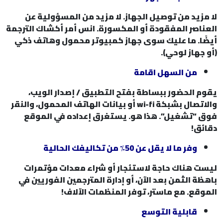
لا مزيد من توصيل الجهاز. لا مزيد من المسؤولية عن
العناصر المفقودة أو المكسورة. انس أمر أكشاك الترجمة
أيضًا. ما عليك سوى جهاز كمبيوتر محمول وهاتف ذكي
(أو جهاز لوحي).
من السهل اقامة
يقوم الحضور ببساطة بفتح التطبيق / إصدار الويب،
والاتصال بشبكة wi-fi أو بيانات الهاتف المحمول، والنقر
فوق “تشغيل”. هذا هو. يستغرق إعداده في الموقع
دقائق!
وفر ما لا يقل عن 50٪ من تكاليفك الحالية
ليست هناك حاجة لاستئجار أو شراء معدات مؤتمرات
باهظة الثمن بعد الآن، أو إدارة المترجمين الفوريين في
الموقع. مع ماستر، توفر المنظمات الآلاف!
قابلية التوسع