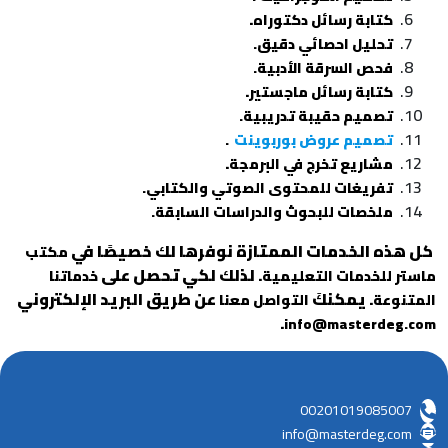
.
كتابة رسائل دكتوراه
تحليل احصائي دقيق.
فحص السرقة الأدبية.
.
كتابة رسائل ماجستير
تصميم حقيبة تدريبية.
تصميم عروض بوربوينت
.
.
مشاريع تخرج في البرمجة
تفريغات للمحتوى الصوتي والكتابي.
ملخصات للبحوث والدراسات السابقة.
كل هذه الخدمات الممتازة نوفرها لك خصيصًا في
مكتب
. لذلك لكي تحصل على
ماستر للخدمات التعليمية
خدماتنا
. يمكنكَ
عن طريق البريد الإلكتروني
المتنوعة
التواصل معنا
.
info@masterdeg.com
00201019085007
info@masterdeg.com