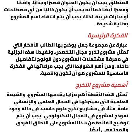
المنطلق يجب أن يكون العنوان قصيرًا وجذابًا. واضحًا
ومعبرًا أيضًا كما أنه يجب أن يكون خاليًا من أي مصطلحات
أو عبارات غريبة. لذلك يجب أن يتم انتقاء اسم المشروع
بعناية شديدة.
الفكرة الرئيسية
عبارة عن مجموعة جمل يوضح بها الطالب الأفكار التي
تمثل مشروع تخرج مجال التخصص. وتفيدنا هذه الجزئية
في معرفة مشتملات المشروع دون الولوج لتفاصيل
داخله. ومن أهم الضوابط التي يجب مراعاتها في الفكرة
الأساسية للمشروع هو أن تكون واقعية.
أهمية مشروع التخرج
تمثل هذه النقطة أهم مزايا يقدمها المشروع. والقيمة
العلمية التي سيتركها في المجال العلمي والإنساني
عامةً. مثلًا في مشاريع تخرج علوم حاسب. في حالة وجود
نموذج لمشروع في المجال التكنولوجي. يجب أن يتم
توضيح الفائدة من هذا المشروع على النطاق الفردى
والمجتمعي أيضًا.