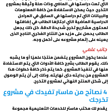
التي تمت دراستها في الماضي وذات صلة وثيقة بمشروع
التخرج. حيث يمكن الاستفادة من كافة المعلومات
والبيانات التي تم دراستها في السابق في المراحل
الدراسية الماضية التي اجتازها الطالب في إضافتها
لمحتوى مشاريع تخرج شديدة الدقة. كل ذلك يجعل
الطالب يحصل على مزيد من النتاج الفكري الناجح الذى
يعينه على إتمام مشروعه على أكمل وجه.
جانب علمي
عندما يكون المشروع يتضمن منتجًا علميًا أو ما يشبه
ذلك. يقوم الطالب بشرح كافة الأدوات التي يتم الاستفادة
منها في تنفيذ المشروع. كما يتم ذكر كافة خطوات هذا
المشروع من بدايته حتى نهايته. وذلك إلى أن يتم الوصول
إلى شكل المنتج النهائي لمشروع التخرج.
4 نصائح من ماستر تفيدك في مشروع
تخرجك
يقدم لك مكتب ماستر للخدمات التعليمية مجموعة