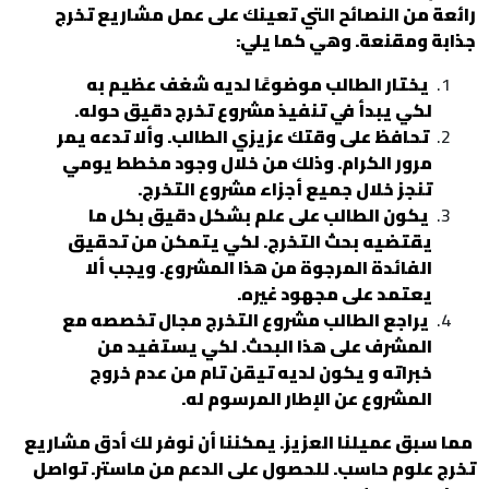
رائعة من النصائح التي تعينك على عمل مشاريع تخرج
جذابة ومقنعة. وهي كما يلي:
يختار الطالب موضوعًا لديه شغف عظيم به
لكي يبدأ في تنفيذ مشروع تخرج دقيق حوله.
تحافظ على وقتك عزيزي الطالب. وألا تدعه يمر
مرور الكرام. وذلك من خلال وجود مخطط يومي
تنجز خلال جميع أجزاء مشروع التخرج.
يكون الطالب على علم بشكل دقيق بكل ما
يقتضيه بحث التخرج. لكي يتمكن من تحقيق
الفائدة المرجوة من هذا المشروع. ويجب ألا
يعتمد على مجهود غيره.
يراجع الطالب مشروع التخرج مجال تخصصه مع
المشرف على هذا البحث. لكي يستفيد من
خبراته و يكون لديه تيقن تام من عدم خروج
المشروع عن الإطار المرسوم له.
مما سبق عميلنا العزيز. يمكننا أن نوفر لك أدق مشاريع
تخرج علوم حاسب. للحصول على الدعم من ماستر. تواصل