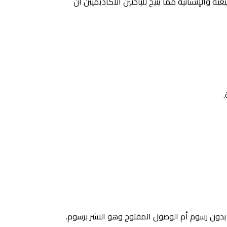
والإنسانية مما يُتيح للباحثين الأكاديميين أن
 بدون رسوم أم الوصول المفتوح وهو النشر برسوم.