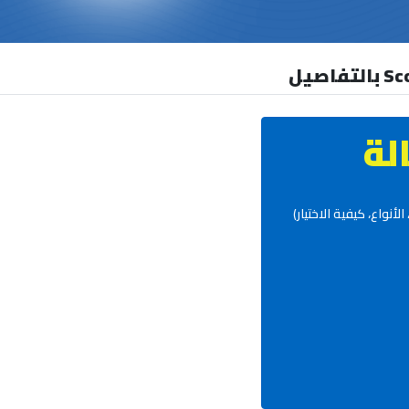
لة
واع، كيفية الاختيار)