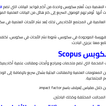
 الاهمية حيث تُعتبر سكوبس واحدة من أكبر قواعد البيانات التي تضم
ال
يث أنها تُوفر لهم الوصول السريع إلى كم هائل من البيانات العلمية الم
 العالمية في المجتمع الأكاديمي لذلك يُعد نشر الأبحاث العلمية 
فهرسة الموجودة في سكوبس، شروط نشر الأبحاث في سكوبس، تكلفة الن
ع معنا عزيزي الباحث:
س Scopus
نات الضخمة التي تضم ملخصات ومراجع وأبحاث ومقالات علمية أكاديمي
 المعلومات العلمية والمقالات البحثية بشكل سريع بالإضافة إلى الوصو
 الاجتماعية.
ياس يُعرلاف باسم impact factor.
مجالات المختلفة وكذلك الباحثين.