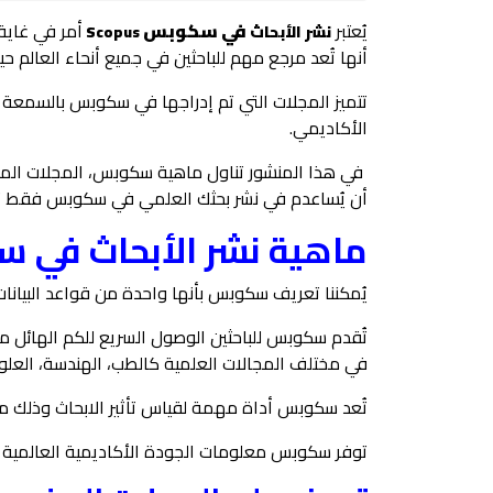
يُعتبر
في سكوبس
أمر في غاية
نشر الأبحاث
Scopus
أنها تُعد مرجع مهم للباحثين في جميع أنحاء العالم ح
تتميز المجلات التي تم إدراجها في سكوبس بالسمعة
الأكاديمي.
في هذا المنشور تناول ماهية سكوبس، المجلات الم
أن يُساعدم في نشر بحثك العلمي في سكوبس فقط تاب
ماهية
نشر الأبحاث في سكوب
يُمكننا تعريف سكوبس بأنها واحدة من قواعد البيا
تُقدم سكوبس للباحثين الوصول السريع للكم الهائل من
في مختلف المجالات العلمية كالطب، الهندسة، العلوم
تُعد سكوبس أداة مهمة لقياس تأثير الابحاث وذلك من خلال مق
توفر سكوبس معلومات الجودة الأكاديمية العالمية ال