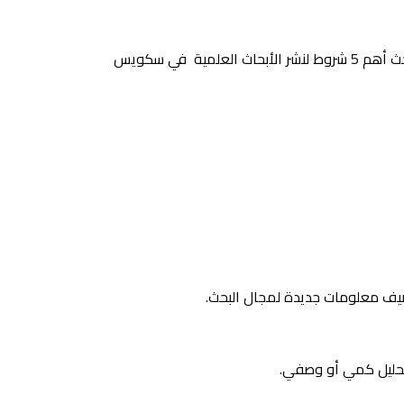
في سكويس تحتاج من الباحثين الالتزام بالشروط والمعايير الاكاديمية اللازمة للنشر فيما يلي نوضح لك عزيزي الباحث أهم 5 شروط لنشر الأبحاث العلمية في سكويس
ضيف معلومات جديدة لمجال البحث.
لتحليل كمي أو وصفي.