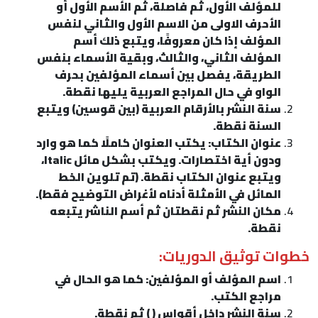
للمؤلف الأول، ثم فاصلة، ثم الأسم الأول أو
الأحرف الاولى من الاسم الأول والثاني لنفس
المؤلف إذا كان معروفًا، ويتبع ذلك أسم
المؤلف الثاني، والثالث، وبقية الأسماء بنفس
الطريقة، يفصل بين أسماء المؤلفين بحرف
الواو في حال المراجع العربية يليها نقطة.
سنة النشر بالأرقام العربية (بين قوسين) ويتبع
السنة نقطة.
عنوان الكتاب: يكتب العنوان كاملًا كما هو وارد
ودون أية اختصارات. ويكتب بشكل مائل Italic،
ويتبع عنوان الكتاب نقطة. (تم تلوين الخط
المائل في الأمثلة أدناه لأغراض التوضيح فقط).
مكان النشر ثم نقطتان ثم أسم الناشر يتبعه
نقطة.
خطوات توثيق الدوريات:
اسم المؤلف أو المؤلفين: كما هو الحال في
مراجع الكتب.
سنة النشر داخل أقواس ( ) ثم نقطة.