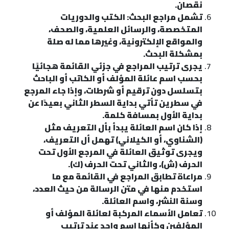
نقصان.
تشمل مراجع البحث: الكتب والدوريات
المتخصصة، والرسائل العلمية، والصحف،
والمواقع الإلكترونية، وغيرها مما له صلة
بمشكلة البحث.
يجرى ترتيب المراجع في جزئي القائمة هجائيًا
بحسب اسم عائلة المؤلف أو الكاتب أو الباحث
بتسلسل دون ترقيم أو شرطات، وإذا جاء المرجع
في سطرين تأتي بداية السطر الثاني بعيدًا عن
بداية الأول بمسافة كلمة.
إذا كان اسم العائلة يبدأ بأل التعريف مثل
(الشناوي، أو الكيلاني) تهمل أل التعريف،
ويجرى توثيق العائلة في المرجع الأول تحت
الحرف (ش)، والثاني تحت الحرف (ك).
مراعاة تطابق المراجع في القائمة مع ما
استخدم منها في متن الرسالة من حيث العدد،
وسنة النشر، واسم العائلة.
تعامل الأسماء المركبة لعائلة المؤلف أو
المؤلفين وكأنها اسم واحد عند ترتيب