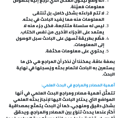
أنه وُضع ليكون المكان الذي نرجع إليه بخصوص
معلومات مُعيَّنة.
لا تتم قراءته بشكل كامل، بل تُنتقى
المعلومات منه مما يُفيد الباحث في بحثه.
ليس له سلسلة متتابعة، فكل جزء منه لا
يعتمد على الأجزاء الأخرى من نفس الكتاب.
مُظَّم بطريقة تُسهل على الباحث سبل الوصول
إلى المعلومات.
يحتوي على معلومات مكثفة.
بصفة عامَّة، يمكننا أن نذكر أن المراجع هي كل ما
يستعين به الباحث لاتمام بحثه ويُسجلها في نهاية
البحث.
أهمية المصادر والمراجع في البحث العلمي:
تتمثَّل أهمية مصادر ومراجع البحث العلمي في أنها
المواضع التي يحتاج الباحث اليها لإنجاز بحثه العلمي
بشكل دقيق ومنهجي، كما أن البحث يتمتَّع بمصداقية
أكثر عندما يحدث تنوُّع بين المصادر والمراجع، ويحقق