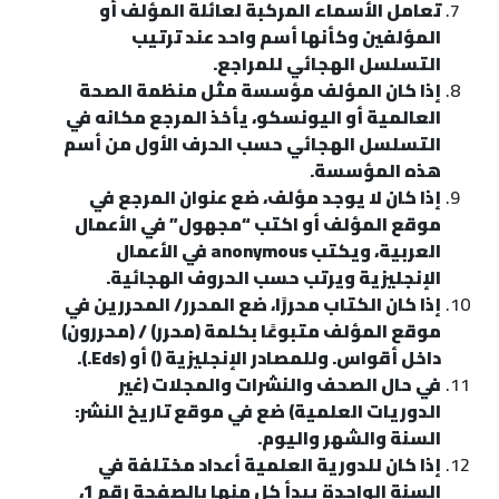
تعامل الأسماء المركبة لعائلة المؤلف أو
المؤلفين وكأنها أسم واحد عند ترتيب
التسلسل الهجائي للمراجع.
إذا كان المؤلف مؤسسة مثل منظمة الصحة
العالمية أو اليونسكو، يأخذ المرجع مكانه في
التسلسل الهجائي حسب الحرف الأول من أسم
هذه المؤسسة.
إذا كان لا يوجد مؤلف، ضع عنوان المرجع في
موقع المؤلف أو اكتب “مجهول” في الأعمال
العربية، ويكتب anonymous في الأعمال
الإنجليزية ويرتب حسب الحروف الهجائية.
إذا كان الكتاب محررًا، ضع المحرر/ المحررين في
موقع المؤلف متبوعًا بكلمة (محرر) / (محررون)
داخل أقواس. وللمصادر الإنجليزية () أو (Eds.).
في حال الصحف والنشرات والمجلات (غير
الدوريات العلمية) ضع في موقع تاريخ النشر:
السنة والشهر واليوم.
إذا كان للدورية العلمية أعداد مختلفة في
السنة الواحدة يبدأ كل منها بالصفحة رقم 1،