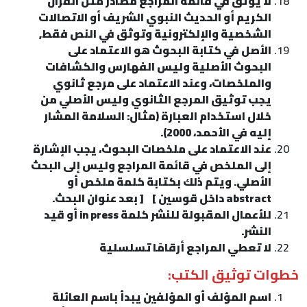
لا يوثق في قائمة المراجع مصادر مثل القرآن
الكريم أو الحديث النبوي الشريف أو الاتصالات
الشخصية والإلكترونية وتوثق في النص فقط,
الأصل في كتابة البحوث هو الاعتماد على
البحوث الأصلية وليس الفهارس والكشافات
والملخصات، وعند الاعتماد على مرجع ثانوي
يجب توثيق المرجع الثانوي وليس الأصلي من
خلال استخدام العبارة (مثال: السلامة المشار
إليه في الأحمد، 2000).
عند الاعتماد على ملخصات البحوث، يجب الإشارة
إلى الملخص في قائمة المراجع وليس إلى البحث
الأصلي. ويتم ذلك بكتابة كلمة ملخص أو
abstract داخل قوسين ] [ بعد عنوان البحث.
للأعمال المقبولة للنشر كلمة in press أو قيد
النشر.
لا تعطي المراجع أرقامًا تسلسلية
خطوات توثيق الكتب:
اسم المؤلف أو المؤلفين يبدأ باسم العائلة