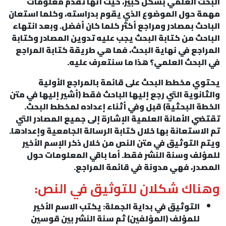
البحث العلمي بشكل كبير، حيث أنها تقدم معلومات
مهمة حول الموضوع الذي يقوم بدراسته، وكلما استعان
الباحث بمصادر ومراجع أكثر كلما كان أفضل. وبعد انتهاء
الباحث من كتابة البحث يجب عليه تدوين المصادر وكتابة
المراجع في نهاية البحث، فما هي طريقة كتابة المراجع
في البحث العلمي؟ هذا ما سنتعرف عليه.
يحتوي مخطط البحث على قائمة بالمراجع الأولية
والثانوية التي رجع إليها الباحث فقط (أشير إليها في متن
الخطة البحثية) قبل وفي أثناء إعداده لمخطط البحث.
تقتضي الأمانة العلمية الإشارة إلى جميع المصادر التي
تم الاستعانة بها خلال كتابة الرسالة الجامعية وإعدادها.
ويتم التوثيق في متن النص من خلال ذكر الإسم الأخير
للمؤلف وسنة النشر فقط. أما باقي المعلومات حول
المصدر، فهي مدونة في قائمة المراجع.
وهناك شكلان للتوثيق في النص:
التوثيق في بداية الجملة: يكتب الاسم الأخير
للمؤلف (المؤلفين) ثم سنة النشر بين قوسين