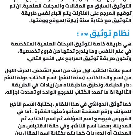
التوثيق السابق مع المقالات والمجلات العلمية. ان تم
توقيع المرجع على الانترنت يتم اتباع نفس طريقة
التوثيق مع كتابة سنة زيارة الموقع ووقتها.
نظام توثيق
:
APA
هي طريقة خاصة لتوثيق الابحاث العلمية المتخصصة
في علم النفس وما يندرج تحتها من فروع تخصصية،
وتكون طريقة توثيق المراجع على النحو التالي:
اسم عائلة الكاتب، اول حرف من اسم الشخص. الحرف الاول
من اسم والد الكاتب. (سنة النشر). اسم الكتاب: دولة النشر
: دار الطباعة. ونطبق ما طبقناه من زيادات في الطريقة
الثانية اذا ما تعدد الكُتاب للمرجع الواحد او تعددت اجزائه.
كما تُوثق الحواشي في هذا النظام ، بكتابة الاسم الأخير
للمؤلف ورقم الصفحة المأخوذ منها الفقرة ، أما في
الفهرس فيوضع اسم المؤلف، ثم اسم الكتاب، ثم
المدينة، بعدها اسم الناشر، وفي حالة الاقتباس من
المجلات أو الدوريات كما يتم بكتابة اسم المقال بين