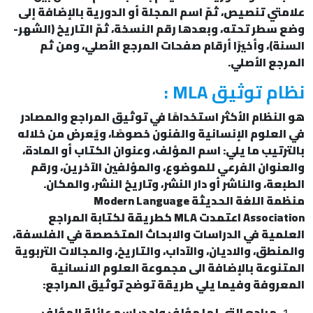
علامتي تنصيص، ثمّ اسم المجلة أو الدورية بالإضافة إلى
وضع سطر تحته، وبعدها رقم النسخة، ثمّ التاريخ (الشهر-
السنة)، وأخيرًا أرقام صفحات المرجع الأصلي، ومن ثم
المرجع الأصلي.
نظام توثيق MLA :
هو النظام الأكثر استخدامًا في توثيق المراجع والمصادر
في العلوم الإنسانية والفنون خصوصًا، ويُعرض من خلاله
بالترتيب ما يلي: اسم المؤلف، وعنوان الكتاب أو المادة،
والعنوان الفرعي للموضوع، والمؤلفين الآخرين، ورقم
الطبعة، والناشر أو دار النشر، وتاريخ النشر، والمكان.
منظمة اللغة الحديثة Modern Language
Association اعتمدت MLA كطريقة لكتابة المراجع
العلمية في الدراسات والابحاث المتخصصة في الفلسفة،
والمنطق، والاديان، والآداب، والتاريخ، والمجالات التربوية
المتنوعة بالإضافة الى مجموعة العلوم الانسانية
المعروفة وفيما يلي طريقة توضح توثيق المراجع:
مراجع التي لها مؤلف واحد: اسم عائلة المؤلف،