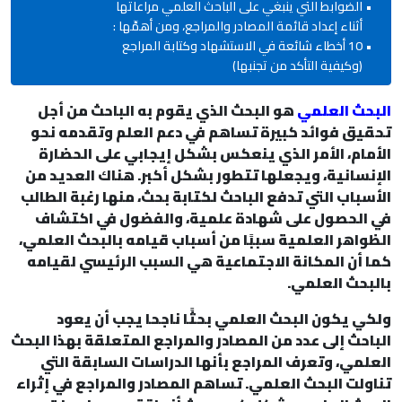
الضوابط التي ينبغي على الباحث العلمي مراعاتها
أثناء إعداد قائمة المصادر والمراجع، ومن أهمِّها :
10 أخطاء شائعة في الاستشهاد وكتابة المراجع
(وكيفية التأكد من تجنبها)
البحث العلمي
هو البحث الذي يقوم به الباحث من أجل
تحقيق فوائد كبيرة تساهم في دعم العلم وتقدمه نحو
الأمام، الأمر الذي ينعكس بشكل إيجابي على الحضارة
الإنسانية، ويجعلها تتطور بشكل أكبر. هناك العديد من
الأسباب التي تدفع الباحث لكتابة بحث، منها رغبة الطالب
في الحصول على شهادة علمية، والفضول في اكتشاف
الظواهر العلمية سببًا من أسباب قيامه بالبحث العلمي،
كما أن المكانة الاجتماعية هي السبب الرئيسي لقيامه
بالبحث العلمي.
ولكي يكون البحث العلمي بحثًا ناجحا يجب أن يعود
الباحث إلى عدد من المصادر والمراجع المتعلقة بهذا البحث
العلمي، وتعرف المراجع بأنها الدراسات السابقة التي
تناولت البحث العلمي. تساهم المصادر والمراجع في إثراء