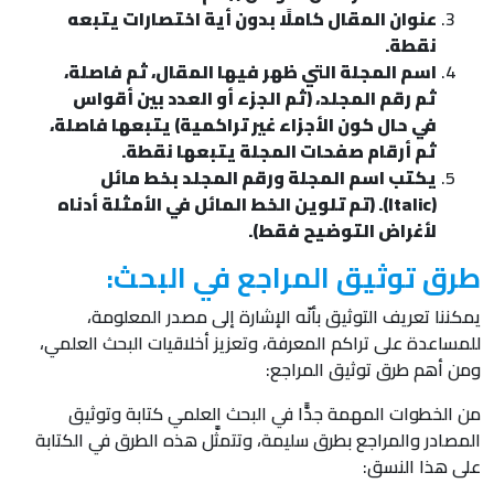
عنوان المقال كاملًا بدون أية اختصارات يتبعه
نقطة.
اسم المجلة التي ظهر فيها المقال، ثم فاصلة،
ثم رقم المجلد، (ثم الجزء أو العدد بين أقواس
في حال كون الأجزاء غير تراكمية) يتبعها فاصلة،
ثم أرقام صفحات المجلة يتبعها نقطة.
يكتب اسم المجلة ورقم المجلد بخط مائل
(Italic). (تم تلوين الخط المائل في الأمثلة أدناه
لأغراض التوضيح فقط).
طرق توثيق المراجع في البحث:
يمكننا تعريف التوثيق بأنّه الإشارة إلى مصدر المعلومة،
للمساعدة على تراكم المعرفة، وتعزيز أخلاقيات البحث العلمي،
ومن أهم طرق توثيق المراجع:
من الخطوات المهمة جدًّا في البحث العلمي كتابة وتوثيق
المصادر والمراجع بطرق سليمة، وتتمثَّل هذه الطرق في الكتابة
على هذا النسق: