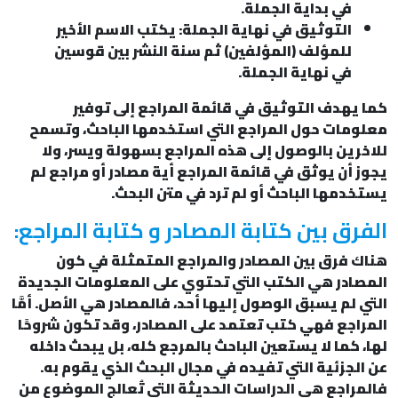
في بداية الجملة.
التوثيق في نهاية الجملة: يكتب الاسم الأخير
للمؤلف (المؤلفين) ثم سنة النشر بين قوسين
في نهاية الجملة.
كما يهدف التوثيق في قائمة المراجع إلى توفير
معلومات حول المراجع التي استخدمها الباحث، وتسمح
للاخرين بالوصول إلى هذه المراجع بسهولة ويسر، ولا
يجوز أن يوثق في قائمة المراجع أية مصادر أو مراجع لم
يستخدمها الباحث أو لم ترد في متن البحث.
الفرق بين كتابة المصادر و كتابة المراجع:
هناك فرق بين المصادر والمراجع المتمثلة في كون
المصادر هي الكتب التي تحتوي على المعلومات الجديدة
التي لم يسبق الوصول إليها أحد، فالمصادر هي الأصل. أمَّا
المراجع فهي كتب تعتمد على المصادر، وقد تكون شروحًا
لها، كما لا يستعين الباحث بالمرجع كله، بل يبحث داخله
عن الجزئية التي تفيده في مجال البحث الذي يقوم به.
فالمراجع هي الدراسات الحديثة التي تُعالج الموضوع من