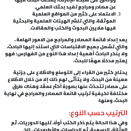
عن مصادر ومراجع تفيد بحثك العلمي.
الاعتماد على كثير من المواقع العلمية
الموثقة، والتي تنشر الهيئات العلمية والبحثية
فيها ملايين البحوث والكتب والمقالات.
يعد إعداد قائمة المصادر والمراجع من الامور الهامة ،
والتي تشمل جميع الاقتباسات التي استند إليها الباحث،
ولا ينكر الباحث أهمية إعداد هذا النوع من الفهارس؛ فهو
يُعتبر مدخلًا مهمًّا للبحث.
يحتاج كثير من القراء إلى التوسُّع والاطِّلاع على جزئية
معينة من البحث، ولا يتأتَّى لهم ذلك إلا من خلال الاطِّلاع
على مصادر تتحدَّث عنها بصورة أكثر عُمقًا، وهناك طرق
مختلفة لكيفية ترتيب قائمة المصادر والمراجع في نهاية
البحث، ومنها:
الترتيب حسب النوع:
وفي هذا الحالة يتم ذكر الكتب أولًا، تليها الدوريات، ثم
الوثائق الرسمية، ثم الدراسات، والأطروحات.. إلخ.