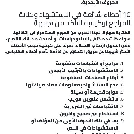
الحروف الأبجدية.
10 أخطاء شائعة في الاستشهاد وكتابة
المراجع (وكيفية التأكد من تجنبها)
الكتابة مهارة. لهذا السبب من المهم الاستمرار في إتقانها.
سواء كنت جديدًا في الببليوجرافيات أو أصبحت صديقك القديم ،
فمن السهل ارتكاب الأخطاء. تعرف على كيفية تجنب الأخطاء
الأكثر شيوعًا عن طريق التحقق من قائمة بأهم أخطاء الاقتباس.
مراجع أو اقتباسات مفقودة
الاستشهادات بالترتيب الأبجدي
أرقام الصفحات المفقودة
عدم الاستشهاد بمعلومات معاد صياغتها
موارد قديمة أو سيئة
لا تشمل عناوين الويب
الاقتباسات غير الضرورية
استخدام غير صحيح وآخرون.
بما في ذلك الأحرف الأولى من المؤلف أو
الاستشهادات في النص