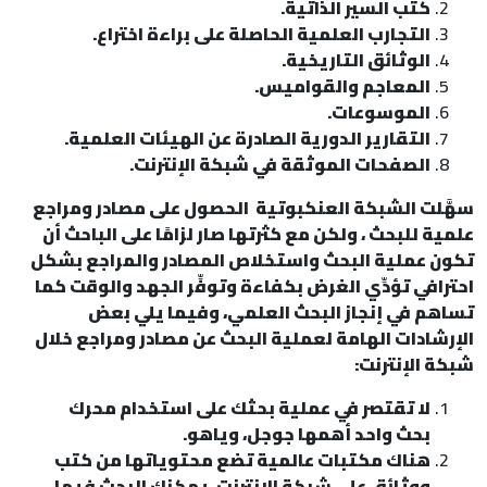
كتب السير الذاتية.
التجارب العلمية الحاصلة على براءة اختراع.
الوثائق التاريخية.
المعاجم والقواميس.
الموسوعات.
التقارير الدورية الصادرة عن الهيئات العلمية.
الصفحات الموثقة في شبكة الإنترنت.
سهَّلت الشبكة العنكبوتية الحصول على مصادر ومراجع
علمية للبحث ، ولكن مع كثرتها صار لزامًا على الباحث أن
تكون عملية البحث واستخلاص المصادر والمراجع بشكل
احترافي تؤدِّي الغرض بكفاءة وتوفِّر الجهد والوقت كما
تساهم في إنجاز البحث العلمي، وفيما يلي بعض
الإرشادات الهامة لعملية البحث عن مصادر ومراجع خلال
شبكة الإنترنت:
لا تقتصر في عملية بحثك على استخدام محرك
بحث واحد أهمها جوجل، وياهو.
هناك مكتبات عالمية تضع محتوياتها من كتب
ووثائق على شبكة الإنترنت، يمكنك البحث فيها