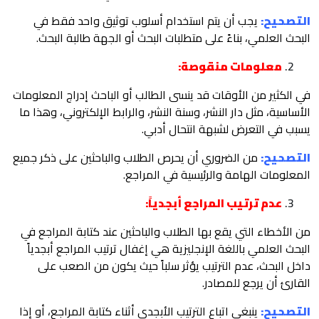
التصحيح:
يجب أن يتم استخدام أسلوب توثيق واحد فقط في
البحث العلمي، بناءً على متطلبات البحث أو الجهة طالبة البحث.
معلومات منقوصة:
في الكثير من الأوقات قد ينسى الطالب أو الباحث إدراج المعلومات
الأساسية، مثل دار النشر، وسنة النشر، والرابط الإلكتروني، وهذا ما
يسبب في التعرض لشبهة انتحال أدبي.
التصحيح:
من الضروري أن يحرص الطلاب والباحثين على ذكر جميع
المعلومات الهامة والرئيسية في المراجع.
عدم ترتيب المراجع أبجدياً:
من الأخطاء التي يقع بها الطلاب والباحثين عند كتابة المراجع في
البحث العلمي باللغة الإنجليزية هي إغفال ترتيب المراجع أبجدياً
داخل البحث، عدم الترتيب يؤثر سلباً حيث يكون من الصعب على
القارئ أن يرجع للمصادر.
التصحيح:
ينبغي اتباع الترتيب الأبجدي أثناء كتابة المراجع، أو إذا