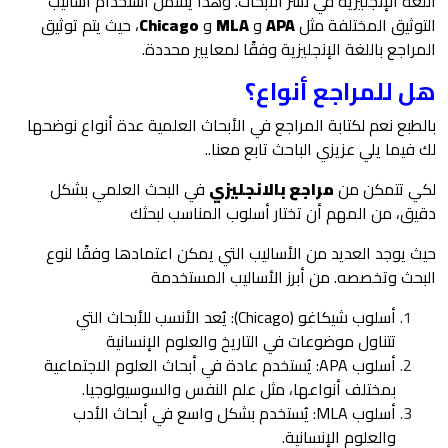
اللغة الإنجليزية في نشر الأبحاث. وهذا يشمل استخدام أساليب
التوثيق المختلفة مثل
APA
و
MLA
و
Chicago
، حيث يتم توثيق
المراجع باللغة الإنجليزية وفقًا لمعايير محددة.
هل للمراجع أنواع؟
بالطبع نعم لكتابة المراجع في الأبحاث العلمية عدة أنواع نوضحها
لك فيما يلي عزيزي الباحث تابع معنا..
لكي تتمكن من
مراجع بالانجليزي
في البحث العلمي بشكل
دقيق، من المهم أن تختار أسلوب المناسب لبحثك
حيث يوجد العديد من الأساليب التي يمكن اعتمادها وفقًا لنوع
البحث وتخصصه. من أبرز الأساليب المستخدمة
أسلوب شيكاغو (Chicago): يُعد الأنسب للأبحاث التي
تتناول موضوعات في التاريخ والعلوم الإنسانية
أسلوب APA: يُستخدم عادة في أبحاث العلوم الاجتماعية
بمختلف أنواعها، مثل علم النفس والسوسيولوجيا.
أسلوب MLA: يُستخدم بشكل واسع في أبحاث الأدب
والعلوم الإنسانية.