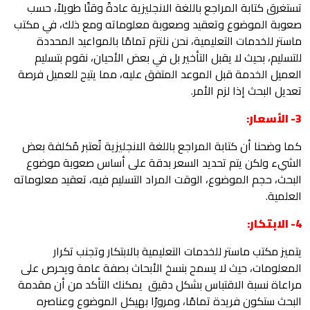
تستغرق كتابة المراجع باللغة الانجليزية عادةً وقتًا طويلاً، حسب
صعوبة الموضوع وتعقيد وصعوبة معلوماته ومع ذلك، في مكتب
ماستر للخدمات التعليمية، نحن نلتزم تمامًا بالمواعيد المحددة
للتسليم، بحيث لا يقبل التأخير بل في بعض الأحيان، نقوم بتسليم
العميل الخدمة قبل الموعد المتفق عليه، مما يتيح للعميل فرصة
تعديل البحث إذا لزم الأمر.
3- الأسعار:
كما وضحنا أن كتابة المراجع باللغة الانجليزية تُ
عتبر مُكلفة بعض
الشيء ولكن يتم تحديد السعر بدقة على أساس صعوبة موضوع
البحث، حجم الموضوع، الوقت المراد التسليم فيه، تعقيد معلوماته
العلمية.
4- الابتكار:
يتميز مكتب ماستر للخدمات التعليمية بالابتكار وتجنب تكرار
المعلومات، حيث لا يسمح بنسخ الأبحاث بصفة عامة ويحرص على
مراعاة نسبة الاقتباس بشكل دقيق يمكنك التأكد من أن مقدمة
البحث ستكون فريدة تمامًا، ومرورًا بهيكل الموضوع وعناصره