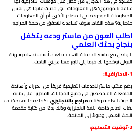
مستجد في هذا المجال، هل حصل على مؤهلات أكاديمية لها
علاقة بالموضوع؟ هل المعلومات التي حصلت عليها هي نفس
المعلومات الموجودة في المصادر الأخرى أم أن المعلومات
متضاربة؟ هذه النقاط سوف تساعدك للتحقق من صحة المراجع.
اطلب العون من ماستر ودعه يتكفل
بنجاح بحثك العلمي
للتواصل مع ماستر للخدمات التعليمية لعدة أسباب تجعله وجهتك
الاولى نوضحها لك فيما يلي تابع معنا عزيزي الباحث..
1-الاحترافية:
يضم مكتب ماستر للخدمات التعليمية فريقاً من الخبراء وأساتذة
الجامعات المتخصصين في جميع المجالات، القادرين على كتابة
البحوث العلمية وكتابة
مراجع بالانجليزي
بكفاءة عالية، بمختلف
لغات العالم خاصة اللغة الانجليزية وذلك بدءًا من كتابة مقدمة
البحث العلمي وصولاً إلى الخاتمة.
2-توقيت التسليم: