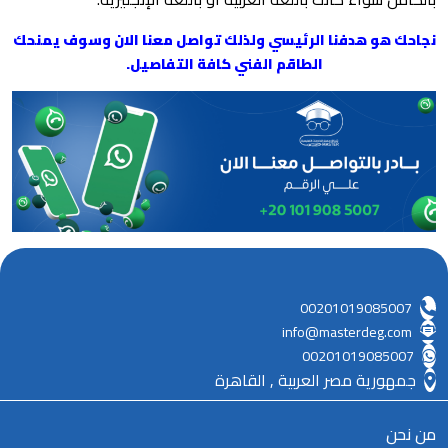
نجاحك هو هدفنا الرئيسي ولذلك تواصل معنا الان وسوف يمنحك
الطاقم الفني كافة التفاصيل.
00201019085007
info@masterdeg.com
00201019085007
جمهورية مصر العربية , القاهرة
من نحن