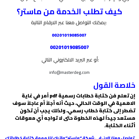
كيف تطلب الخدمة من ماستر؟
:يمكنك التواصل معنا عبر الارقام التالية
00201019085007
00201019085007
:أو عبر البريد الالكتروني التالي
info@masterdeg.com
خلاصة القول
إن تعلم فن كتابة خطابات رسمية pdf أمر في غاية
الاهمية في الوقت الحالي، حيث أنه أجلاً أم عاجلاً سوف
تضطر إلى كتابة خطاب رسمي، ولذلك يجب أن تكون
مستعد جيداً لهذه الخطوة حتى لا تواجه أي معوقات
أثناء الكتابة.
تواصل معنا الان في شركة “ماستر”واترك لنا مهمة كتابة خطاباتك