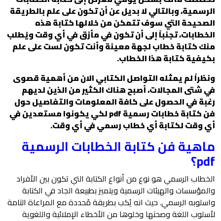
الرسمية، وبالتالي لا بديل عن أن تكون على علم بالطريقة
الصحيحة التي سوف تتمكن من خلالها كتابة هذه
الخطابات، تجنباً إلى أن تكون في مأزق في أي وقت ويُطلب
منك كتابة خطاب لجهة معينة وأنت تكون لست على علم
بكيفية كتابة هذا الخطاب.
ونظراً لم يمثله التواصل الكتابي الان من أهمية قصوى
في شتى المجالات، أصبح هناك الكثير من الذين لديهم
رغبة في الحصول على كافة المعلومات والتفاصيل حول
فن كتابة خطابات رسمية pdf لكي يكونوا مستعدين في
أي وقت لكتابة أي خطاب رسمي في أي وقت.
ماهية
فن كتابة الخطابات الرسمية
pdf؟
الخطاب الرسمي هو نوع من أنواع الكتابة التي تكون بين الأفراد
والمؤسسات والهيئات الرسمية ويتميز بطبيعة الجاد في الكتابة
واسلوبه الرسمي. حيث انه يُكب بطريقة مُحددة مع المراعاة التامة
لأسلوب اللغة وصحتها وخلوها من الأخطاء الإملائية واللغوية