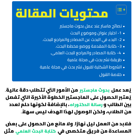
محتويات المقالة
نصائح ماستر عند عمل بحوث ماجستير
1- اختيار عنوان وموضوع البحث
2- البدء في البحث عن المصادر والمراجع للبحث.
3- كتابة المقدمة ووضع مخطط البحث.
4- كتابة المصادر والمراجع للبحث العلمى.
طريقة نشر بحث في مجلة علمية
الشروط الشكلية لقبول نشر بحث في مجلة علمية
خلاصة القول
يُعد عمل
من الأمور التي تتطلب دقة عالية
.
بحوث ماجستير
يُعتبر الحصول على الماجستير الخطوة الأخيرة التي تفصل
بين الطالب و
، بالإضافة لكونها حلم لعدد
رسالة الدكتوراه
من الطلاب، ولكن الوصول لهذا الهدف ليس سهلاً
.
فلابد من العمل ليل نهارًا
.
ولا مانع من الحصول على بعض
المساعدة من فريق متخصص في
مثل
كتابة البحث العلمي