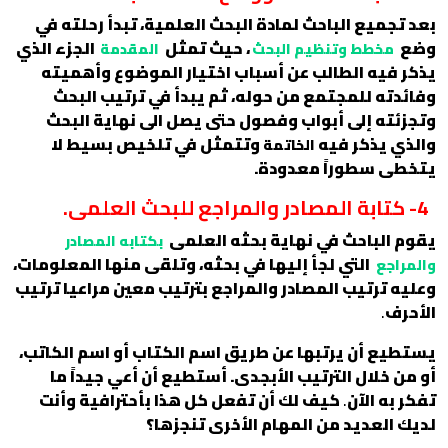
بعد تجميع الباحث لمادة البحث العلمية، تبدأ رحلته في
وضع
، حيث تمثل
الجزء الذي
مخطط وتنظيم البحث
المقدمة
يذكر فيه الطالب عن أسباب اختيار الموضوع وأهميته
وفائدته للمجتمع من حوله، ثم يبدأ في ترتيب البحث
وتجزئته إلى أبواب وفصول حتى يصل الى نهاية البحث
والذي يذكر فيه
وتتمثل في تلخيص بسيط لا
الخاتمة
يتخطى سطوراً معدودة.
4- كتابة المصادر والمراجع للبحث العلمى.
يقوم الباحث في نهاية بحثه العلمى
بكتابه المصادر
التي لجأ إليها في بحثه، وتلقى منها المعلومات،
والمراجع
وعليه ترتيب المصادر والمراجع بترتيب معين مراعيا ترتيب
الأحرف
.
يستطيع أن يرتبها عن طريق اسم الكتاب أو اسم الكاتب،
أو من خلال الترتيب الأبجدى. أستطيع أن أعي جيداً ما
تفكر به الآن
.
كيف لك أن تفعل كل هذا بأحترافية وأنت
لديك العديد من المهام الأخرى تنجزها؟