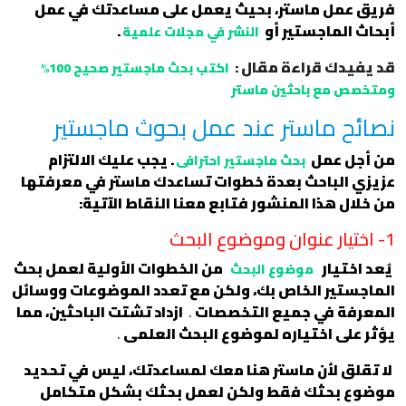
فريق عمل ماستر، بحيث يعمل على مساعدتك في عمل
أبحاث الماجستير أو
.
النشر في مجلات علمية
قد يفيدك قراءة مقال :
اكتب بحث ماجستير صحيح 100%
ومتخصص مع باحثين ماستر
نصائح ماستر عند عمل بحوث ماجستير
من أجل عمل
. يجب عليك الالتزام
بحث ماجستير احترافى
عزيزي الباحث بعدة خطوات تساعدك ماستر في معرفتها
من خلال هذا المنشور فتابع معنا النقاط الآتية:
1- اختيار عنوان وموضوع البحث
يُعد اختيار
من الخطوات الأولية لعمل بحث
موضوع البحث
الماجستير الخاص بك، ولكن مع تعدد الموضوعات ووسائل
المعرفة في جميع التخصصات
.
ازداد تشتت الباحثين، مما
يؤثر على اختياره لموضوع البحث العلمى
.
لا تقلق لأن ماستر هنا معك لمساعدتك، ليس في تحديد
موضوع بحثك فقط ولكن لعمل بحثك بشكل متكامل