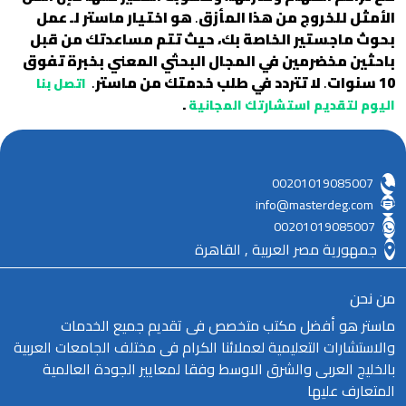
الأمثل للخروج من هذا المأزق
.
هو اختيار ماستر لـ عمل
بحوث ماجستير الخاصة بك، حيث تتم مساعدتك من قبل
باحثين مخضرمين في المجال البحثي المعني بخبرة تفوق
10 سنوات
.
لا تتردد في طلب خدمتك من ماستر
.
اتصل بنا
.
اليوم لتقديم استشارتك المجاني
ة
00201019085007
info@masterdeg.com
00201019085007
جمهورية مصر العربية , القاهرة
من نحن
ماستر هو أفضل مكتب متخصص فى تقديم جميع الخدمات
والاستشارات التعليمية لعملائنا الكرام فى مختلف الجامعات العربية
بالخليج العربى والشرق الاوسط وفقا لمعايير الجودة العالمية
المتعارف عليها