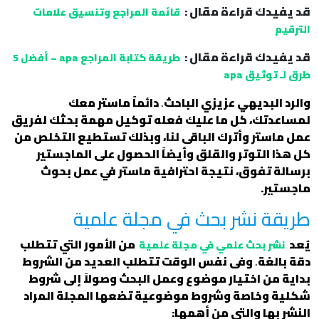
قد يفيدك قراءة مقال :
قائمة المراجع وتنسيق علامات
الترقيم
قد يفيدك قراءة مقال :
طريقة كتابة المراجع apa – أفضل 5
طرق لـ توثيق apa
والرد البديهي عزيزي الباحث
.
دائماً ماستر معك
لمساعدتك، كل ما عليك فعله توكيل مهمة بحثك لفريق
عمل ماستر وأترك الباقى لنا، وبذلك تستطيع التخلص من
كل هذا التوتر والقلق وأيضاً الحصول على الماجستير
برسالة تفوق، نتيجة احترافية ماستر في عمل بحوث
ماجستير.
طريقة نشر بحث في مجلة علمية
يُعد
من الأمور التي تتطلب
نشر بحث علمي في مجلة علمية
دقة بالغة
.
وفى نفس الوقت تتطلب العديد من الشروط
بداية من اختيار موضوع وعمل البحث وصولاً إلى شروط
شكلية وخاصة وشروط موضوعية تضعها المجلة المراد
النشر بها والتى من أهمها: