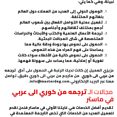
نبيلة، وهي كما يلي:
الوصول الدولي إلى العديد من العملاء حول العالم
بلغاتهم المختلفة.
تفعيل عملية التواصل الفعال بين شعوب العالم
أجمع بمختلف ثقافاتهم وأجناسهم.
ترجمة الأعمال العلمية والكتب والأبحاث والدراسات
المتخصصة في شتى المجالات البحثية.
الحصول على نصوص بها جودة ودقة عالية مما
يساعدنا على فهم المراد من هذه النصوص.
الحصول على نصوص خالية من الأخطاء سواء كانت
لغوية أو إملائية، مما يساعد على سهولة فهمها.
عزيزي العميل إن كانت لديك الرغبة في الحصول على أدق
ترجمه
من عربي الى كوري
من مترجم من عربي الى كوري دقيق، تواصل
معنا عبر البريد الإلكتروني
info@masterdeg.com
.
مجالات الـ
ترجمه من كوري الى عربي
في ماستر
تقديم أفضل الخدمات هي غايتنا الأولي في ماستر فنحن نقدم
للعميل العديد من الخدمات التي تخص الترجمة المعتمدة في