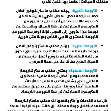
مختلف المجالات الخاصة بها، فنحن نقدم:
الترجمة الأدبية:
يهتم مكتب ماستر بتوفير أفضل
خدمات ترجمة تخص المجال الأدبي بما يشمله من
كتب ومقالات و
نصوص أدبية
على يد فريق من
المترجمين المحترفين في هذا المجال، وبالحديث عن
ترجمة من الكوري إلى العربي فإننا نوفر هذا النوع من
الترجمة للمحتوى الأدبي الخاص بدولة مثل كوريا.
الترجمة الطبية:
يهتم مكتب ماستر بتوفير أفضل
ترجمة طبية للمستندات والكتب الطبية التي تكون
في غاية الدقة، لذا نهتم بتوفير أفضل مترجمين في
المجال الطبي حفاظًا منا على صحة المرضى.
الترجمة العلمية:
يعتني مكتب ماستر للترجمة
المعتمدة بتوفير أفضل ترجمة علمية للمحتوى
العلمي الذي يشمل
الكتب العلمية
و
الأبحاث
العلمية
أيضًا وغيرها
.
يكون على يد فريق معتمد من
المترجمين المحترفين في هذا النوع من الترجمة.
كل هذه الخدمات وأكثر يقدمها لك مكتب ماستر للترجمة
المعتمدة بأفضل جودة ممكنة
.
إن كانت لديك الرغبة الملحة
لكي تحصل على احدى هذه الخدمات عزيزي العميل
.
فلا تتردد في