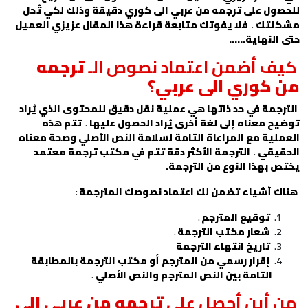
للحصول على ترجمه من عربي الى كوري دقيقة وذلك لكي تُحل
مشكلتك
.
فلا يفوتك متابعة قراءة هذا المقال عزيزي العميل
حتى النهاية……
كيف أضمن اعتماد نصوص الـ
ترجمه
من كوري الى عربي
؟
الترجمة في حد ذاتها هي عملية نقل دقيق للمحتوى الذي يُراد
توضيح معناه إلى لغة أخرى يُراد الحصول عليها
.
تتم هذه
العملية مع المراعاة التامة لسلامة النص الأصلي وصحة معناه
الحقيقي
.
الترجمة الأكثر دقة تتم في
مكتب ترجمة معتمد
يختص بهذا النوع من الترجمة.
هناك أشياء تضمن لك اعتماد نصوصك المترجمة
:
توقيع المترجم
.
شعار مكتب الترجمة
.
تاريخ انتهاء الترجمة
إقرار رسمي من المترجم أو مكتب الترجمة بالمطابقة
التامة بين النص المترجم والنص الأصلي
.
من أين أحصل على
ترجمه من عربي الى