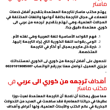
ماستر
يهتم مكتب
ماستر للترجمة المعتمدة
بتقديم أفضل خدمات
للعملاء في مجال الترجمة بكافة أنواعها واللغات المختلفة في
المجالات العلمية، وهي تهتم بتقديم
ترجمه من عربي الى
كوري
معتمدة دقيق جدًا.
فهم القواعد الأساسية للغة العربية وهي لغته الأم
.
الوعي بقواعد اللغة الكورية التي يُراد الترجمة إليها.
خبرة كل مترجم بمجال أو أكثر في الترجمة
المتخصصة.
للحصول على أفضل ترجمة من كوري لى الكوري لمستنداتك
عزيزي العميل، تواصل معنا عبر رقم الواتساب
00201019085007
.
أهداف
ترجمه من كوري الى عربي
في
مكتب ماستر
مما سبق يمكننا أن نلاحظ أن الترجمة المعتمدة لعبت دورًا
عظيمًا في حياتنا المعاصرة فقد ساهمت في العديد من التحولات
الجذرية في عالم الكتب والأبحاث العلمية، ولها أغراض وأهداف