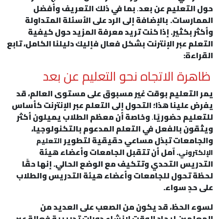
حول التعليم عن بعد
.
بما في ذلك التعريف وأفضل
الممارسات.
بالإضافة إلى الرد على الأسئلة المتداولة
وأكثر بكثير. إذا كنت تريد معرفة المزيد حول كيفية
التعلم عبر الإنترنت بشكل فعال فإليك دليلنا الكامل، تابع
القراءة:
ظاهرة الاتجاه نحو التعليم عن بعد
يمر التعليم بوقت غير مسبوق على مستوى العالم، قد
يفرض علينا هذا؛ التحول إلى التعلم عبر الإنترنت كأساس
للتعليم حضوريًا
.
وخاصة أن معظم الطلاب يميلون أكثر
ويثقون بالفعل في التعلم المدعوم بالتكنولوجيا،
والجامعات تبذل مساعي حقيقية لتطوير
التعليم
. آمل أن تتقبل الجامعات وأعضاء هيئة
الإلكتروني
التدريس التحدي وتتكيف مع الوضع الحالي. إنها حقًا
لحظة تحول للجامعات وأعضاء هيئة التدريس والطلاب
على حدٍ سواء.
لسوء الحظ، قد يكون من الصعب على العديد من
المعلمين إيجاد الوقت لإنشاء دورات تدريبية فعالة عبر