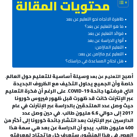
محتويات المقالة
ظاهرة الاتجاه نحو التعليم عن بعد
ما هو التعليم عن بعد؟
فوائد التعليم عن بعد
أنواع الدراسة عن بعد
التعليم المتزامن:
التعليم غير متزامن عن بعد:
هل تحتاج المساعدة في دراستك؟
أصبح
وسيلة أساسية للتعليم حول العالم
.
التعليم عن بعد
خاصة وأن الجميع يحاول التكيف مع الظروف الجديدة
التي فرضتها جائحة COVID-19
.
على الرغم أن فكرة التعليم
عبر الإنترنت كانت قد ظهرت قبل ظهور فيروس كورونا
حيث وصل عدد الملتحقين بالدراسة عبر الإنترنت في عام
2017 إلى حوالي 6.6 مليون طالب
.
في حين وصل عدد
الدارسين عبر الإنترنت بعد انتشار جائحة كورونا إلى أكثر من
400 مليون طالب
.
يبدو أن الدراسة عن بعد هي سمة هذا
العصر. في هذا المنشور، ستعرف كل ما تحتاج لمعرفته