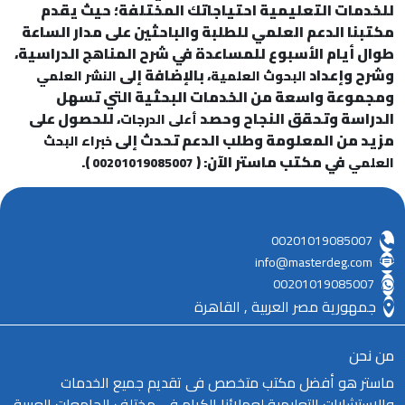
للخدمات التعليمية احتياجاتك المختلفة؛ حيث يقدم
مكتبنا الدعم العلمي للطلبة والباحثين على مدار الساعة
طوال أيام الأسبوع للمساعدة في شرح المناهج الدراسية،
وشرح وإعداد
، بالإضافة إلى
البحوث العلمية
النشر العلمي
ومجموعة واسعة من الخدمات البحثية التي تسهل
الدراسة وتحقق النجاح وحصد
، للحصول على
أعلى الدرجات
مزيد من المعلومة وطلب الدعم تحدث إلى
خبراء البحث
في مكتب ماستر الآن: (
).
العلمي
00201019085007
00201019085007
info@masterdeg.com
00201019085007
جمهورية مصر العربية , القاهرة
من نحن
ماستر هو أفضل مكتب متخصص فى تقديم جميع الخدمات
والاستشارات التعليمية لعملائنا الكرام فى مختلف الجامعات العربية