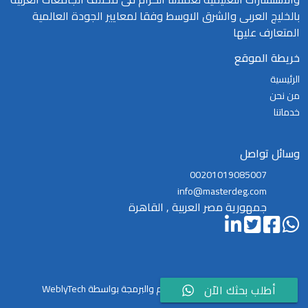
بالخليج العربى والشرق الاوسط وفقا لمعايير الجودة العالمية
المتعارف عليها
خريطة الموقع
الرئيسية
من نحن
خدماتنا
وسائل تواصل
00201019085007
info@masterdeg.com
جمهورية مصر العربية , القاهرة
|
© 2026
ماستر
تم التصميم والبرمجة بواسطة WeblyTech
أطلب بحثك الاّن