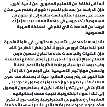
أنه أقل تكلفة من التعليم الحضوري. من ناحية أخرى،
فإن الدراسة عن بعد عابر للحدود/ فهو لا يقتصر على مكان
محدد. على سبيل المثال، لست بحاجة إلى أن تكون في
السعودية لأخذ دروس في جامعة الملك عبد العزيز أو
غيرها من الجامعات التي تقع في المملكة العربية
السعودية.
لقد زاد الاعتماد على التعليم الإلكتروني في الآونة الأخيرة
نظرًا لتداعيات فيروس كورونا، لكن بغض النظر عن ذلك،
فإن الكليات والجامعات عادة ما تحاول تحسين فرص
التعلم عبر الإنترنت وذلك من خلال توفير مقاطع تعليمية
وفيديوهات دراسية، وروابط إلكترونية لدعم الطلبة
وتحسين مهاراتهم التعليمية. على الرغم من ذلك إلا أن
هذا النهج قد يضر بعض الطلاب؛ حيث لا يستفاد منه سوى
الطلبة الذين لديهم جهاز كمبيوتر أو وصول محدود إلى
الإنترنت في حين يتضرر أولئك الذين لا يستطيعون الوصول
إلى تلك المواد الإلكترونية، نتيجة ضعف إمكانياتهم
المادية أو إنعازلهم عن التكنولوجيا، وخاصة حين لا تكون
هذه المواد مجرد عناصر إضافية بل عناصر أساسية مكملة