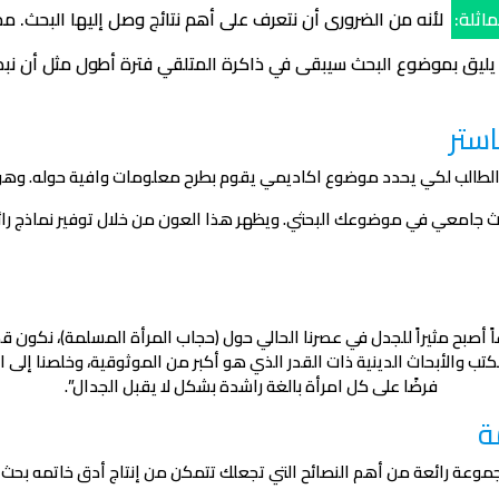
اثلة:
لأنه من الضرورى أن نتعرف على أهم نتائج وصل إليها البحث. مما
ليق بموضوع البحث سيبقى في ذاكرة المتلقي فترة أطول مثل أن نبدأ بح
ستر
الطالب لكي يحدد موضوع اكاديمي يقوم بطرح معلومات وافية حوله. وهو م
ث جامعي في موضوعك البحثي. ويظهر هذا العون من خلال توفير نماذج را
ً أصبح مثيراً للجدل في عصرنا الحالي حول (حجاب المرأة المسلمة)، نكون 
الكتب والأبحاث الدينية ذات القدر الذي هو أكبر من الموثوقية، وخلصنا إ
فرضًا على كل امرأة بالغة راشدة بشكل لا يقبل الجدال”.
ة
موعة رائعة من أهم النصائح التي تجعلك تتمكن من إنتاج أدق خاتمه بح