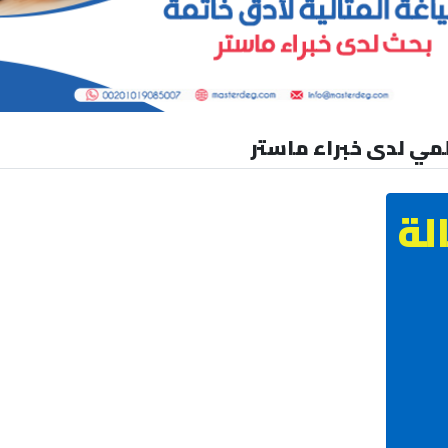
لمي لدى خبراء ماستر
لة