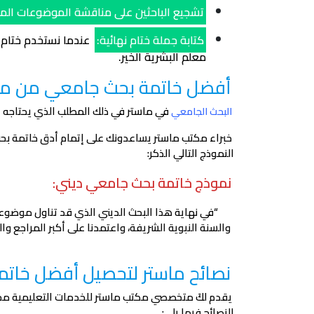
تشجيع الباحثين على مناقشة الموضوعات المم
كتابة جملة ختام نهائية:
عندما نستخدم ختام ي
معلم البشرية الخير.
أفضل خاتمة بحث جامعي من ما
في ماستر في ذلك المطلب الذي يحتاجه 
البحث الجامعي
خبراء مكتب ماستر يساعدونك على إتمام أدق خاتمة بح
النموذج التالي الذكر:
نموذج خاتمة بحث جامعي ديني:
“في نهاية هذا البحث الديني الذي قد تناول موضوعا
والسنة النبوية الشريفة، واعتمدنا على أكبر المراجع و
نصائح ماستر لتحصيل أفضل خاتم
يقدم لكَ متخصصي مكتب ماستر للخدمات التعليمية مج
النصائح فيما يلي: