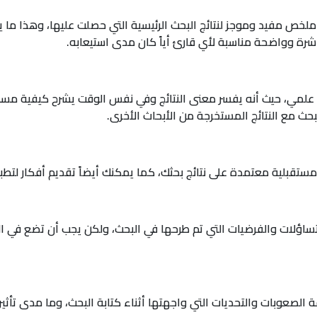
ص مفيد وموجز لنتائج البحث الرئيسية التي حصلت عليها، وهذا ما يمكن
رة وواضحة مناسبة لأي قارئ أياً كان مدى استيعابه.
حث علمي، حيث أنه يفسر معنى النتائج وفي نفس الوقت يشرح كيفية م
بحث مع النتائج المستخرجة من الأبحاث الأخرى.
ستقبلية معتمدة على نتائج بحثك، كما يمكنك أيضاً تقديم أفكار لتطب
تساؤلات والفرضيات التي تم طرحها في البحث، ولكن يجب أن تضع في ا
 الصعوبات والتحديات التي واجهتها أثناء كتابة البحث، وما مدى تأثي