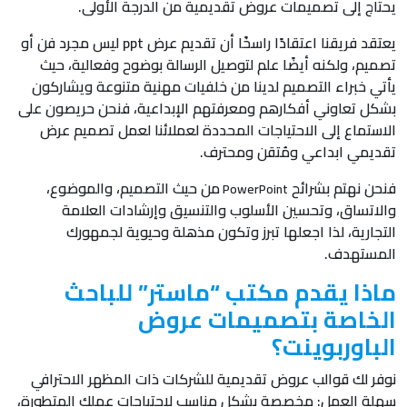
يحتاج إلى تصميمات عروض تقديمية من الدرجة الأولى.
يعتقد فريقنا اعتقادًا راسخًا أن تقديم عرض ppt ليس مجرد فن أو
تصميم، ولكنه أيضًا علم لتوصيل الرسالة بوضوح وفعالية، حيث
يأتي خبراء التصميم لدينا من خلفيات مهنية متنوعة ويشاركون
بشكل تعاوني أفكارهم ومعرفتهم الإبداعية، فنحن حريصون على
الاستماع إلى الاحتياجات المحددة لعملائنا لعمل تصميم عرض
تقديمي ابداعي ومُتقن ومحترف.
فنحن نهتم بشرائح
من حيث التصميم، والموضوع،
PowerPoint
والاتساق، وتحسين الأسلوب والتنسيق وإرشادات العلامة
التجارية، لذا اجعلها تبرز وتكون مذهلة وحيوية لجمهورك
المستهدف.
ماذا يقدم مكتب “ماستر” للباحث
الخاصة بتصميمات عروض
الباوربوينت؟
نوفر لك قوالب عروض تقديمية للشركات ذات المظهر الاحترافي
سهلة العمل: مخصصة بشكل مناسب لاحتياجات عملك المتطورة،