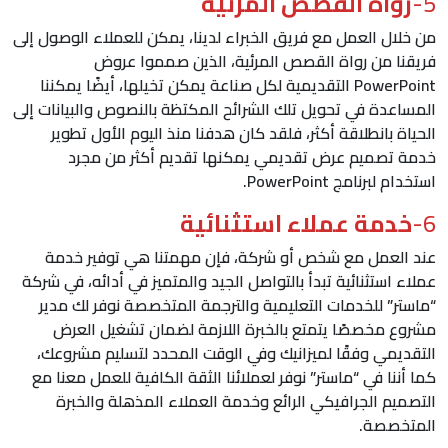
5-
رواة القصص المرئية
من خلال العمل مع فريق الخبراء لدينا، يمكن للعملاء الوصول إلى
فريقنا من رواة القصص المرئية، الذين صمموا عروض
PowerPoint التقديمية لكل صناعة يمكن تخيلها، أيضًا يمكننا
المساعدة في تحويل تلك الشرائح المكتظة بالنصوص والبيانات إلى
الحياة بانطلاقة أكثر، فلقد كان هدفنا منذ اليوم الأول تطوير
خدمة تصميم عرض تقديمي يمكنها تقديم أكثر من مجرد
استخدام لبرنامج PowerPoint.
6-
خدمة عملاء استثنائية
عند العمل مع شخص أو شركة، فإن مهمتنا هي توفير خدمة
عملاء استثنائية تبدأ بالتواصل الجيد والمتميز في أدائه، في شركة
“ماستر” للخدمات التعليمية والترجمة المتخصصة نوفر لك مدير
مشروع مخصصًا يتمتع بالخبرة اللازمة لضمان تشغيل العرض
التقديمي وفقًا لميزانيك وفي الوقت المحدد لتسليم مشروعك،
كما أننا في “ماستر” نوفر لعملائنا الثقة الكافية للعمل معنا مع
التصميم الجرافيكي الرائع وخدمة العملاء المذهلة والخبرة
المتخصصة.