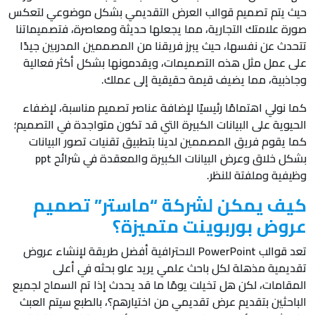
حيث يتم تصميم قوالب العرض التقديمي بشكل موضوعي لتعكس
صورة علامتك التجارية، مما يجعلها حديثة ومعاصرة، فتصميماتنا
تتحدث عن نفسها، حيث يبرز فريقنا من المصممين المدربين جيدًا
على عمل مثل هذه التصميمات، ويقدمونها بشكل أكثر فعالية
وجاذبية، مما يضيف قيمة حقيقية إلى عملك.
كما نولي اهتمامًا رئيسيًا لإضافة عناصر تصميم مناسبة، لإضفاء
الحيوية على البيانات الكبيرة التي قد تكون متواجدة في التصميم؛
كما يقوم فريق المصممين لدينا بتطبيق تقنيات تصور البيانات
بشكل خلاق وعرض البيانات الكبيرة والمعقدة في شرائح ppt
وظيفية وملفتة للنظر.
كيف يمكن لشركة “ماستر” تصميم
عروض بوربوينت متميزة؟
تعد قوالب PowerPoint الاحترافية أفضل طريقة لإنشاء عروض
تقديمية مذهلة لكل باحث علمي يريد علو بحثه في أعلى
المقامات، لكن هل تخيلت يومًا ما قد يحدث إذا تم السماح لجميع
الباحثين بتقديم عرض تقديمي من اختيارهم؟، بالطبع سيتم العبث