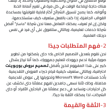
توقع الاتساق في الألوان والتخطيط والأسلوب والخط، إذ ليست
هناك حاجة لإضاعة الوقت في كل مرة في تغيير أنماط الخط
وألوانه، كما يصبح تنسيق الشرائح أكثر قابلية لقولبتها بمساعدة
القوالب الجاهزة، إذا كنت بالفعل ستعرف كيف ستستخدمها،
ولكن إن لم تعرف، يمكنك التعامل معنا نحن شركة “
” أفضل
ماستر
شركة خدمات تعليمية، وبالتالي ستتفوق على أي فرد في نفس
درجتك العلمية.
2-
فهم المتطلبات جيدًا
نحن نقوم بتعديل التصميم الخاص بك؛ حتى يتمكنوا من تطوير
صورة مرئية تدعم جهودك لتعليم جمهورك، كما أننا نركز بشكل
كبير على هذا المفهوم لنخرج بأفضل
تصميم عروض بوربوينت
احترافية، وبالتالي ستعرف كيفية قيام خبراء العروض التقديمية
بأخذ مستندات Microsoft Word وتحويلها إلى عروض تقديمية
مذهلة، وذلك لأننا نسعى جاهدين لفهم عملائنا حتى نكشف عن
كل احتياجات ونساعد في دعم عملائنا من الباحثين الأفراد أو حتى
الشركات، لذا يمكنك الثقة بنا جيدًا.
3-
الثقة والقيمة