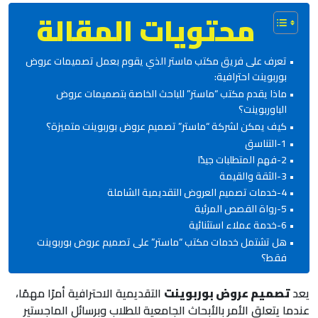
محتويات المقالة
تعرف على فريق مكتب ماستر الذي يقوم بعمل تصميمات عروض
بوربوينت احترافية:
ماذا يقدم مكتب “ماستر” للباحث الخاصة بتصميمات عروض
الباوربوينت؟
كيف يمكن لشركة “ماستر” تصميم عروض بوربوينت متميزة؟
1-التناسق
2-فهم المتطلبات جيدًا
3-الثقة والقيمة
4-خدمات تصميم العروض التقديمية الشاملة
5-رواة القصص المرئية
6-خدمة عملاء استثنائية
هل تشتمل خدمات مكتب “ماستر” على تصميم عروض بوربوينت
فقط؟
يعد
تصميم عروض بوربوينت
التقديمية الاحترافية أمرًا مهمًا،
عندما يتعلق الأمر بالأبحاث الجامعية للطلاب وبرسائل الماجستير