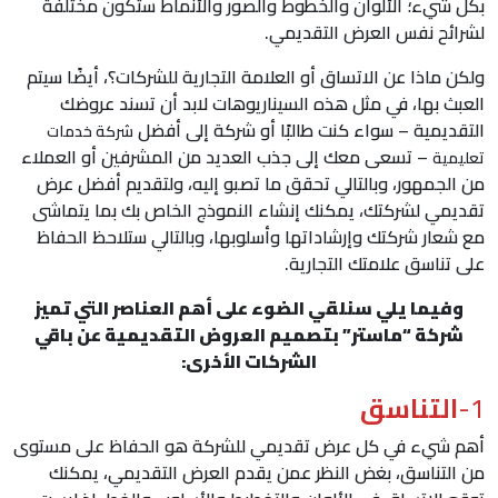
بكل شيء؛ الألوان والخطوط والصور والأنماط ستكون مختلفة
لشرائح نفس العرض التقديمي.
ولكن ماذا عن الاتساق أو العلامة التجارية للشركات؟، أيضًا سيتم
العبث بها، في مثل هذه السيناريوهات لابد أن تسند عروضك
التقديمية – سواء كنت طالبًا أو شركة إلى أفضل
شركة خدمات
– تسعى معك إلى جذب العديد من المشرفين أو العملاء
تعليمية
من الجمهور، وبالتالي تحقق ما تصبو إليه، ولتقديم أفضل عرض
تقديمي لشركتك، يمكنك إنشاء النموذج الخاص بك بما يتماشى
مع شعار شركتك وإرشاداتها وأسلوبها، وبالتالي ستلاحظ الحفاظ
على تناسق علامتك التجارية.
وفيما يلي سنلقي الضوء على أهم العناصر التي تميز
شركة “ماستر” بتصميم العروض التقديمية عن باقي
الشركات الأخرى:
1-
التناسق
أهم شيء في كل عرض تقديمي للشركة هو الحفاظ على مستوى
من التناسق، بغض النظر عمن يقدم العرض التقديمي، يمكنك