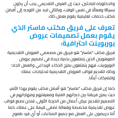
والدكتوراه للباحثين، حيث إن العرض التقديمي يجب أن يكون
بسيطًا وفعالًا في نفس الوقت، وبالتالي لابد من التوجه إلى أفضل
مكتب خدمات تعليمية يقوم بعمل ذلك.
تعرف على فريق مكتب ماستر الذي
يقوم بعمل تصميمات عروض
بوربوينت احترافية:
فريق مكتب “ماستر” هو فريق من مصممي العروض التقديمية
الموهوبين الذين يتمتعون بخبرة جيدة في تصميم عروض
البوربوينت، فهم يتمتعون بمزج الذكاء الإبداعي والعمل الجاد؛
وذلك لتقديم قوالب العروض التقديمية لاحتياجات عملك
وللشركات أيضًا.
كما إن فريق مكتب “ماستر” هو أفضل مكتب يقوم بهذا الأمر،
حيث يمزج فريقنا بين خبراتهم الفنية ومعرفتهم ومهاراتهم في
التصميم لتقديم عرض أعمال من الدرجة الأولى، فنحن نصنع قوالب
عروض تقديمية مخصصة وفعالة تضفي قيمة على عملك، كما
أننا حريصون على العمل مع جميع الصناعات أو أي فرد طموح