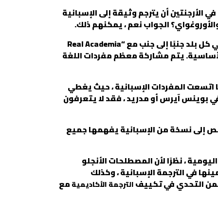
ي الأرجنتين أن يترجم وثيقة إلى الإسبانية
أوروغواي؟ الجواب نعم ، يمكنهم ذلك.
في جميع البلدان الناطقة بالإسبانية ، يتعلم الناس ويستخدمون المفردات التي أنشأتها أكاديمية اللغة في كل بلد جنبًا إلى جنب مع “Real Academia
دئ الأساسية. يتم مشاركة معظم مفردات اللغة
 اتسعت المفردات الإسبانية ، حيث يغطي
 في بوينس آيرس أو مدريد ، فقد لا يتعرفون
 نص إلى نسخة من الإسبانية يفهمها جميع
يومية ، نظرًا لأن المصطلحات الأنجلو
نها في الترجمة الإسبانية ، وكذلك
يكمن التحدي في تكييف
مع
الترجمة الأكاديمية