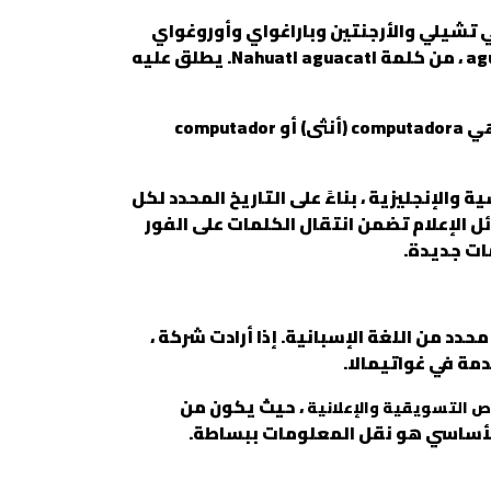
ي تشيلي والأرجنتين وباراغواي وأوروغواي
يطلق عليه اسم بالتا (من كلمة Quechua Pallta). في المكسيك وأمريكا الوسطى ، يطلق عليه اسم aguacate ، من كلمة Nahuatl aguacatl. يطلق عليه
مثال آخر هو الكلمة الإسبانية للكمبيوتر: في إسبانيا ، الكلمة هي ordenador ، بينما في أمريكا اللاتينية هي computadora (أنثى) أو computador
والإنجليزية ، بناءً على التاريخ المحدد لكل
ئل الإعلام تضمن انتقال الكلمات على الفور
ات جديدة.
دد من اللغة الإسبانية. إذا أرادت شركة ،
مة في غواتيمالا.
، حيث يكون من
 التسويقية والإعلانية
 الأساسي هو نقل المعلومات ببساطة.