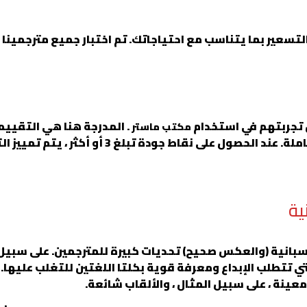
لتسعير بما يتناسب مع احتياجاتك. تم اختبار جميع مترجمين
ل تجربتهم في استخدام
. المدرجة هنا هي التقييم
مكتب ماستر
التي تركها العملاء بعد أن تلقوا ترجمتهم الكاملة.
ية
إسبانية (والعكس صحيح) تحديات كبيرة للمترجمين. على سبيل
تي تتطلب الإبداع ومعرفة قوية بكلتا اللغتين للتغلب عليها. غ
نة ، على سبيل المثال ، والألقاب شائعة.