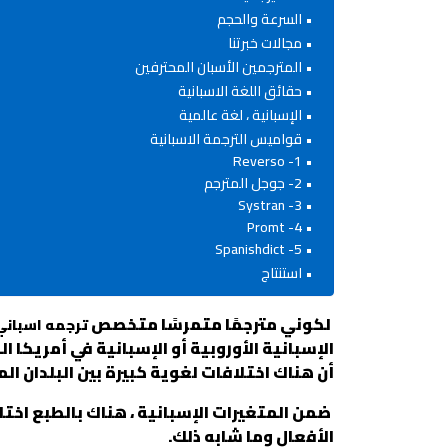
السرعة والحجم
مجالات خبرتنا
المترجمين الأسبان المحترفين
حقائق اللغة الاسبانية
الإسبانية ، لغة عالمية
قواميس الترجمة الاسبانية
1- Reverso
2- جوجل المترجم
3- Systran
4- Promt
5- Spanishdict
استنتاج
لكوني مترجمًا متمرسًا متخصص
ترجمه اسباني
الإسبانية الأوروبية أو الإسبانية في أمريكا ا
أن هناك اختلافات لغوية كبيرة بين البلدان الم
ضمن المتغيرات الإسبانية ، هناك بالطبع اخت
الأفعال وما شابه ذلك.