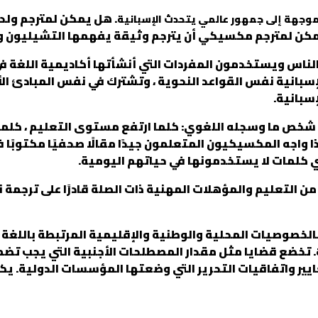
. هل يمكن لمترجم ولد ف
موجهة إلى جمهور عالمي يتحدث الإسبانية
كن لمترجم مكسيكي أن يترجم وثيقة يفهمها التشيليون وال
اللغة الإسبانية نفس القواعد النحوية ، وتشترك في نفس المبا
إسبانية.
 شخص ما وسجله اللغوي: كلما ارتفع مستوى التعليم ، كلما
ذا واجه المكسيكيون المتعلمون جيدًا مقالًا صحفيًا مكتوبًا
أي كلمات لا يستخدمونها في حياتهم اليومية.
ن التعليم والمؤهلات المهنية ذات الصلة قادرًا على ترجمة
الخصوصيات المحلية والوطنية والإقليمية المرتبطة باللغة ال
. تخضع قضايا مثل مقدار المصطلحات الأجنبية التي يجب تضمي
عايير واتفاقيات التحرير التي وضعتها المؤسسات الدولية. 