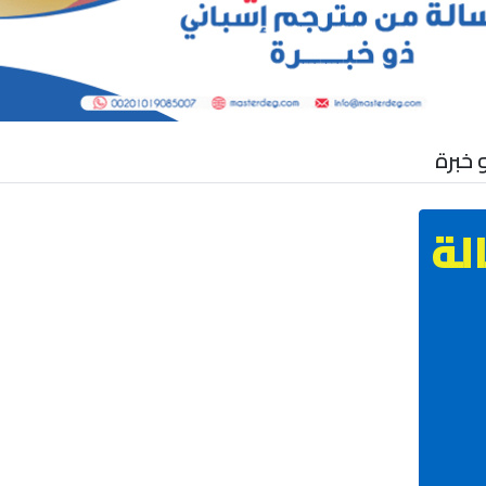
 خبرة
لة