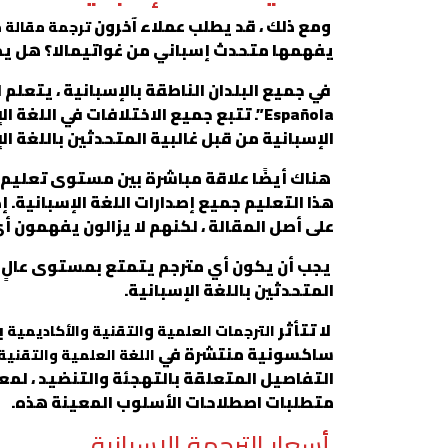
ومع ذلك ، قد يطلب عملاء آخرون
ترجمة مقالة 
يفهمها متحدث إسباني من غواتيمالا؟ هل يم
Española”. تتبع جميع الاختلافات في 
الإسبانية من قبل غالبية المتحدثين باللغة ال
هناك أيضًا علاقة مباشرة بين مستوى تعليم
هذا التعليم جميع إصدارات اللغة الإسبانية. إ
على أصل المقالة ، لكنهم لا يزالون يفهمون 
يجب أن يكون أي مترجم يتمتع بمستوى عالٍ م
المتحدثين باللغة الإسبانية.
لا تتأثر
و
ب
الترجمات العلمية
التقنية والأكاديمية
ساكسونية منتشرة في
اللغة العلمية والتقنية
التفاصيل المتعلقة بالتهجئة والتنضيد ، لم
متطلبات اصطلاحات الأسلوب المعينة هذه.
أسعار الترجمة الاسبانية