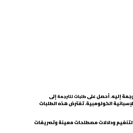
ترجمة إليه. أحصل على
إلى
طلبات للترجمة
 الإسبانية الكولومبية. تفترض هذه الطلبات
 والتنغيم ودلالات مصطلحات معينة وتصريفات