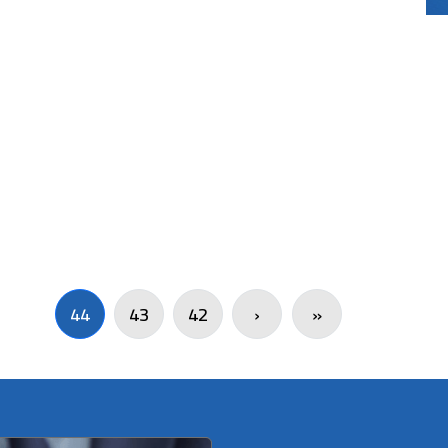
44
43
42
‹
«
rrent Page
Page
Page