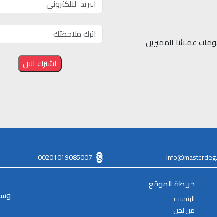
مات عملائنا المميزين
00201019085007
info@masterdeg
خريطة الموقع
وسا
الرئيسية
من نحن