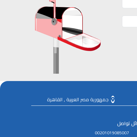
جمهورية مصر العربية , القاهرة
ئل تواصل
00201019085007