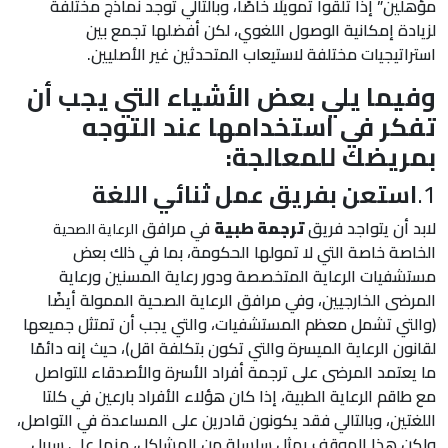
مؤهلين” إذا تلقوا تمويلًا خاصًا، وبالتالي توجد نماذج مختلفة
لزيادة إمكانية الوصول اللغوي، لكن أفضلها تجمع بين
استراتيجيات مختلفة لاستيعاب المتحدثين غير الأصليين.
وفيما يلي بعض الأشياء التي يجب أن
تفكر في استخدامها
عند التوجه
بمريضك للمعالجة:
1.
استعن بفريق عمل ثنائي اللغة
لابد أن يتواجد فريق
ترجمة طبية
في مرافق
الرعاية الصحية
الخاصة خاصة التي لا تمولها الحكومة، بما في ذلك بعض
مستشفيات الرعاية المتخصصة ودور رعاية المسنين ورعاية
المرضى الخارجيين، وفي مرافق الرعاية الصحية الممولة أيضًا
(والتي تشمل معظم المستشفيات، والتي يجب أن تمتثل جميعها
لقانون الرعاية الميسرة والتي تكون بتكلفة اقل)، حيث إنه دائمًا
ما يعتمد المرضى على ترجمة أفراد الأسرة والأصدقاء للتواصل
مع طاقم الرعاية الطبية، إذا كان هؤلاء الأفراد بارعين في كلتا
اللغتين، وبالتالي فقد يكونون قادرين على المساعدة في التواصل،
ولكن هذا الموقف يمثل سلسلة من المشاكل، منها على سبيل