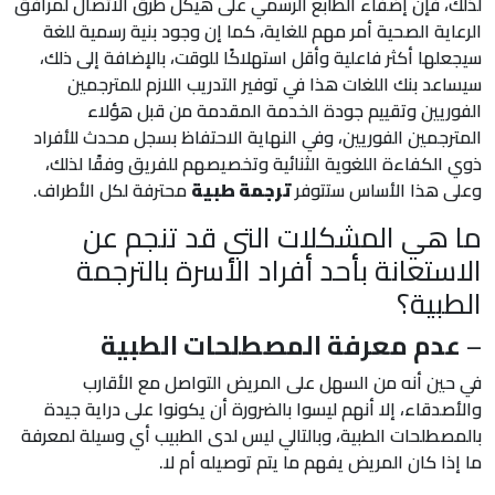
لذلك، فإن إضفاء الطابع الرسمي على هيكل طرق الاتصال لمرافق
الرعاية الصحية أمر مهم للغاية، كما إن وجود بنية رسمية للغة
سيجعلها أكثر فاعلية وأقل استهلاكًا للوقت، بالإضافة إلى ذلك،
سيساعد بنك اللغات هذا في توفير التدريب اللازم للمترجمين
الفوريين وتقييم جودة الخدمة المقدمة من قبل هؤلاء
المترجمين الفوريين، وفي النهاية الاحتفاظ بسجل محدث للأفراد
ذوي الكفاءة اللغوية الثنائية وتخصيصهم للفريق وفقًا لذلك،
وعلى هذا الأساس ستتوفر
ترجمة طبية
محترفة لكل الأطراف.
ما هي المشكلات التي قد تنجم عن
الاستعانة بأحد أفراد الأسرة بالترجمة
الطبية؟
–
عدم معرفة المصطلحات الطبية
في حين أنه من السهل على المريض التواصل مع الأقارب
والأصدقاء، إلا أنهم ليسوا بالضرورة أن يكونوا على دراية جيدة
بالمصطلحات الطبية، وبالتالي ليس لدى الطبيب أي وسيلة لمعرفة
ما إذا كان المريض يفهم ما يتم توصيله أم لا.