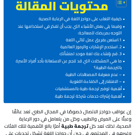
محتويات المقالة
كيفية التغلب على حواجز اللغة في الرعاية الصحية
وفيما يلي بعض الأشياء التي يجب أن تفكر في استخدامها عند
التوجه بمريضك للمعالجة:
1.استعن بفريق عمل ثنائي اللغة
2. استخدم الإشارات والرموز العالمية
3. قم بإنشاء بنك لغة موحد لمنشأتك
ما هي المشكلات التي قد تنجم عن الاستعانة بأحد أفراد الأسرة
بالترجمة الطبية؟
– عدم معرفة المصطلحات الطبية
– الافتقار إلى الكفاءة اللغوية
أهمية توفير ترجمة طبية بالمستشفيات
أهمية إشراك خدمات شركة ترجمة طبية
إن عواقب حواجز الاتصال خصوصًا في المجال الطبي تعد عائقًا
وعبئًا على المرض والطبيب وكل من يتعامل في دور الرعاية
الصحية، لذلك تعد كل
ترجمة طبية
أمرًا بالغ الأهمية لتلك الفئات
وغيرهم في المجتمع، في حين أن حواجز اللغة تشكل تحديات على