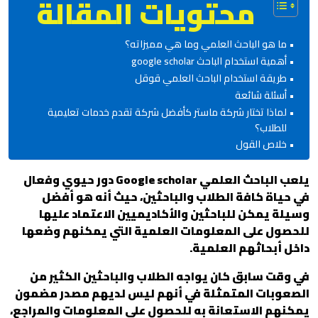
محتويات المقالة
ما هو الباحث العلمي وما هي مميزاته؟
أهمية استخدام الباحث google scholar
طريقة استخدام الباحث العلمي قوقل
أسئلة شائعة
لماذا تختار شركة ماستر كأفضل شركة تقدم خدمات تعليمية
للطلاب؟
خلاص القول
يلعب الباحث العلمي Google scholar دور حيوي وفعال
في حياة كافة الطلاب والباحثين، حيث أنه هو أفضل
وسيلة يمكن للباحثين والأكاديميين الاعتماد عليها
للحصول على المعلومات العلمية التي يمكنهم وضعها
داخل أبحاثهم العلمية.
في وقت سابق كان يواجه الطلاب والباحثين الكثير من
الصعوبات المتمثلة في أنهم ليس لديهم مصدر مضمون
يمكنهم الاستعانة به للحصول على المعلومات والمراجع،