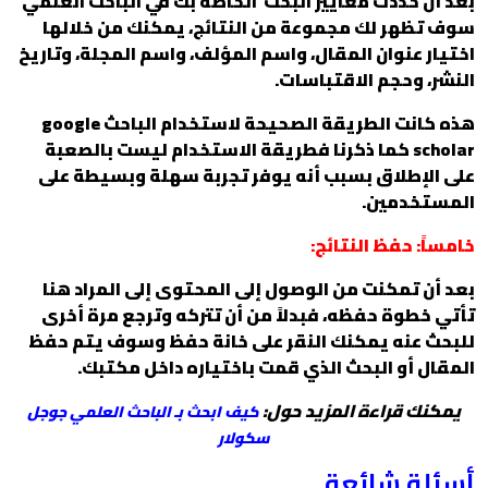
بعد أن حددت معايير البحث الخاصة بك في الباحث العلمي
سوف تظهر لك مجموعة من النتائج، يمكنك من خلالها
اختيار عنوان المقال، واسم المؤلف، واسم المجلة، وتاريخ
النشر، وحجم الاقتباسات.
هذه كانت الطريقة الصحيحة لاستخدام الباحث google
scholar كما ذكرنا فطريقة الاستخدام ليست بالصعبة
على الإطلاق بسبب أنه يوفر تجربة سهلة وبسيطة على
المستخدمين.
خامساً: حفظ النتائج:
بعد أن تمكنت من الوصول إلى المحتوى إلى المراد هنا
تأتي خطوة حفظه، فبدلاً من أن تتركه وترجع مرة أخرى
للبحث عنه يمكنك النقر على خانة حفظ وسوف يتم حفظ
المقال أو البحث الذي قمت باختياره داخل مكتبك.
يمكنك قراءة المزيد حول:
كيف ابحث بـ الباحث العلمي جوجل
سكولار
أسئلة شائعة