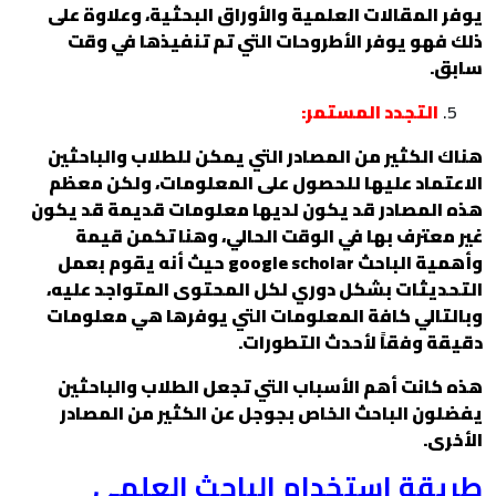
يوفر المقالات العلمية والأوراق البحثية، وعلاوة على
ذلك فهو يوفر الأطروحات التي تم تنفيذها في وقت
سابق.
التجدد المستمر:
هناك الكثير من المصادر التي يمكن للطلاب والباحثين
الاعتماد عليها للحصول على المعلومات، ولكن معظم
هذه المصادر قد يكون لديها معلومات قديمة قد يكون
غير معترف بها في الوقت الحالي، وهنا تكمن قيمة
وأهمية الباحث google scholar حيث أنه يقوم بعمل
التحديثات بشكل دوري لكل المحتوى المتواجد عليه،
وبالتالي كافة المعلومات التي يوفرها هي معلومات
دقيقة وفقاً لأحدث التطورات.
هذه كانت أهم الأسباب التي تجعل الطلاب والباحثين
يفضلون الباحث الخاص بجوجل عن الكثير من المصادر
الأخرى.
طريقة استخدام الباحث العلمي