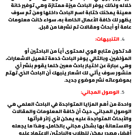
خلاله ولذلك يوفر الباحث ميزة ممتازة وهي توفير خانة
معينة يمكنك كتابة اسم الباحث داخلها ومن ثم سوف
يظهر لك كافة الأعمال الخاصة به، سواء كانت معلومات
عامة أو أبحاث ومقالات تم نشرها من قبل.
التنبيهات:
قد تكون متابع قوي لمحتوى أياً من الباحثين أو
المؤلفين، وبالتالي يوفر الباحث خدمة تفعيل الاشعارات،
وهي عبارة عن اختيار باحث معين كلما يقوم بنشر أي
منشور سوف يأتي لك اشعار ينبهك أن الباحث الذي تهتم
بموضوعاته نشر موضوع جديد.
الوصول المجاني:
واحدة من أهم المزايا المتواجدة في الباحث العلمي هي
الوصول المجاني، حيث أن كافة المعلومات والمقالات
والأبحاث المتواجدة عليه يمكن لأي زائر قرأتها
والاستعانة بها بشكل مجاني بالكامل، وهذا ما يجعله
أفضل مصدر يمكن للطلاب والباحثين الاعتماد عليه