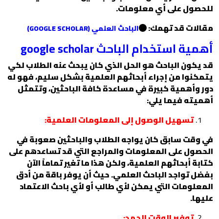
للحصول على أي معلومات.
مقالات قد تهمك:
الباحث العلمي (GOOGLE SCHOLAR)
أهمية استخدام الباحث google scholar
قد يكون الباحث هو الحل الذي كان يبحث عنه الطلاب لكي
يتمكنوا من إجراء أبحاثهم العلمية بشكل سليم، فهو له
دور وأهمية كبيرة في مساعدة كافة الباحثين، وتتمثل
أهميته فيما يلي:
تسهيل الوصول إلى المعلومات العلمية:
في وقت سابق كان يواجه الطلاب والباحثين صعوبة في
الحصول على المعلومات والمراجع التي قد تساعدهم على
كتابة أبحاثهم العلمية، ولكن هذا ما تغير تماماً الآن
بفضل تواجد الباحث العلمي. حيث أن يوفر باقة من أدق
المعلومات التي يمكن لأي طالب أو لأي باحث الاعتماد
عليها.
توفير الوقت الجهد: