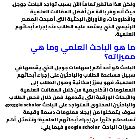
ولكن هذا ما تغير تماماً الآن بسبب تواجد الباحث جوجل.
حيث أنه وفر باقة من أفضل المقالات العلمية
والأطروحات، والأوراق البحثية التي أصبحت المصدر
الرئيسي الذي يعتمد عليه الطلاب عند إجراء أبحاثهم
العلمية.
ما هو الباحث العلمي وما هي
مميزاته؟
الباحث هو أحد أهم إسهامات جوجل الذي يقدمها في
سبيل مساعدة الطلاب والباحثين على إجراء أبحاثهم
العلمية. فهو يعزز إمكانية وصول الطلاب إلى
المعلومات الأكاديمية من خلال المقالات العلمية
والأبحاث الورقية التي يقدمها، فمن خلال فحص الطلاب
والباحثين المحتوى المتواجد على الباحث goggle scholar،
سوف يتمكنوا من إيجاد معلومات دسمة وقيمة
تساعدهم كثيراً عن إجراء أبحاثهم العلمية؛ وتتمثل أهم
مميزات الباحث google scholar فيما يلي: