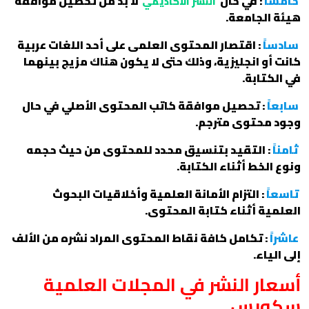
خامساً
: في حال
لا بد من تحصيل موافقة
النشر الأكاديمي
هيئة الجامعة.
سادساً
: اقتصار المحتوى العلمى على أحد اللغات عربية
كانت أو انجليزية، وذلك حتى لا يكون هناك مزيج بينهما
في الكتابة.
سابعاً
: تحصيل موافقة كاتب المحتوى الأصلي في حال
وجود محتوى مترجم.
ثامناً
: التقيد بتنسيق محدد للمحتوى من حيث حجمه
ونوع الخط أثناء الكتابة.
تاسعاً
: التزام الأمانة العلمية وأخلاقيات البحوث
العلمية أثناء كتابة المحتوى.
عاشراً
: تكامل كافة نقاط المحتوى المراد نشره من الألف
إلى الياء.
أسعار النشر في المجلات العلمية
سكوبس