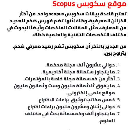
موقع سكوبس Scopus
تعتبر قاعدة بيانات سكوبس
scopus
واحد. من أكثر
الخزائن المعرفية، وذلك لأنها تضم فهرس ضخم للعديد
من المعارف، مثل المقالات الملخصات وأيضاً البحوث في
مختلف التخصصات التقنية والعلمية كذلك.
من الجدير بالذكر أن سكوبس تضم رصيد معرفي ضخم،
يتراوح بين:
حوالي عشرون ألف مجلة محكمة.
ما يتجاوز ستمائة مجلة أكاديمية.
أكثر من خمسمائة مجلة خاصة بالمؤتمرات.
ما يفوق ثلاثمائة مليون وست وثمانون مليون
موقع علمى إلكترونى.
خمس مكاتب توثيق براءات الاختراع.
حوالى إثنان وعشرون مليون براءات اختراع.
ما يتجاوز ألف وخمسمائة بحث في مختلف
العلوم.