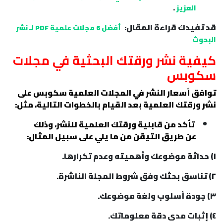
.
العزيز
قد تفيدك قراءة المقال:
أفضل 6 مجلات علمية PDF لـ نشر
البحوث
كيفية نشر ورقتك البحثية في مجلات
سكوبس
توافق
أسعار النشر في المجلات العلمية سكوبس
على
نشر ورقتك العلمية بعد القيام بالخطوات التالية، مثل:
تأكد من قابلية ورقتك العلمية للنشر، وذلك
عن طريق التيقن من ما يلي على سبيل المثال:
١) حداثة موضوعك وأهميته وعدم تكرارها.
٢) تناسق بحثك وفق شروط المجلة الناشرة.
٣) جودة أسلوب ولغة موضوعك.
٤) إثبات مدى دقة معلوماتك.